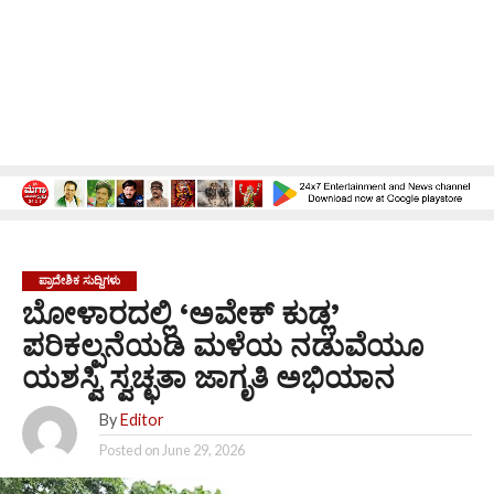
ಪ್ರಾದೇಶಿಕ ಸುದ್ದಿಗಳು
ಬೋಳಾರದಲ್ಲಿ ‘ಅವೇಕ್ ಕುಡ್ಲ’
ಪರಿಕಲ್ಪನೆಯಡಿ ಮಳೆಯ ನಡುವೆಯೂ
ಯಶಸ್ವಿ ಸ್ವಚ್ಛತಾ ಜಾಗೃತಿ ಅಭಿಯಾನ
By
Editor
Posted on
June 29, 2026