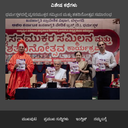
ವಿಶೇಷ ಕಥೆಗಳು
ಧರ್ಮಸ್ಥಳದಲ್ಲಿ ವ್ಯಸನಮುಕ್ತರ ಸಮ್ಮಿಲನ ಮತ್ತು ಶತದಿನೋತ್ಸವ ಸಮಾರಂಭ
ಮುಖಪುಟ
ಪ್ರಮುಖ ಸುದ್ದಿಗಳು
ಇಂಗ್ಲಿಷ್
ನಮ್ಮ ಬಗ್ಗೆ