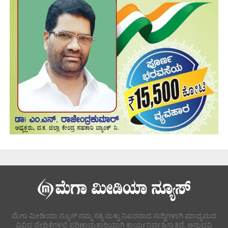
ಮೆಗಾ ಮೀಡಿಯಾ ನ್ಯೂಸ್ ನಮ್ಮ ಸತ್ಯ ಮತ್ತು ನಿಖರವಾದ ಸುದ್ದಿಗಳಾಗಿ ಮಾಧ್ಯಮದ
ವಿವಿಧ ವೇದಿಕೆಗಳಲ್ಲಿ ಪರಿಣಾಮಕಾರಿಯಾಗಿ ಕಾರ್ಯನಿರ್ವಹಿಸುತ್ತಿದೆ. ಅನುಭವಿ