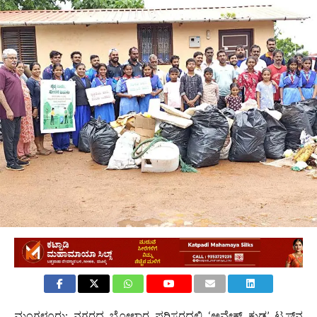
1.1K
ಮಂಗಳೂರು: ನಗರದ ಬೋಳಾರ ಪರಿಸರದಲ್ಲಿ ‘ಅವೇಕ್ ಕುಡ್ಲ’ ಟ್ರಸ್ಟ್‌ನ