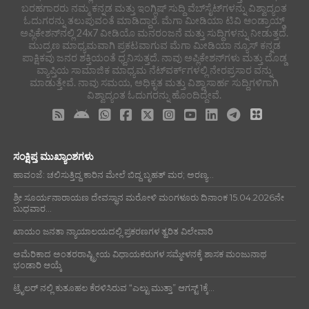
ಬರಹಗಾರರು ನಮ್ಮ ಕನ್ನಡ ಮತ್ತು ಇಂಗ್ಲಿಷ್ ಸುದ್ದಿ ವೆಬ್‌ಸೈಟ್‌ಗಳನ್ನು ವಿಶ್ವಾದ್ಯಂತ
ಓದುಗರನ್ನು ತಲುಪುವಂತೆ ಮಾಡಿದ್ದಾರೆ. ಮೆಗಾ ಮೀಡಿಯಾ ಟಿವಿ ಆಂಡ್ರಾಯ್ಡ್
ಅಪ್ಲಿಕೇಶನ್‌ನಲ್ಲಿ 24x7 ವೀಡಿಯೊ ಮನರಂಜನೆ ಮತ್ತು ಸುದ್ದಿಗಳನ್ನು ನೀಡುತ್ತದೆ.
ಮುದ್ರಣ ಮಾಧ್ಯಮವಾಗಿ ಪ್ರಕಟವಾಗುವ ಮೆಗಾ ಮೀಡಿಯಾ ನ್ಯೂಸ್ ಕನ್ನಡ
ಪಾಕ್ಷಿಕವು ಜನರ ಶಕ್ತಿಯಂತೆ ಧ್ವನಿಸುತ್ತದೆ. ನಾವು ಅಪ್ಲಿಕೇಶನ್‌ಗಳು ಮತ್ತು ದೊಡ್ಡ
ವ್ಯಾಪ್ತಿಯ ಸಾಮಾಜಿಕ ಮಾಧ್ಯಮ ನೆಟ್‌ವರ್ಕ್‌ಗಳಲ್ಲಿ ನೇರಪ್ರಸಾರ ವನ್ನು
ಮಾಡುತ್ತೇವೆ. ನಾವು ಸಮಯ, ಅಧಿಕೃತ ಮತ್ತು ವಿಶ್ವಾಸಾರ್ಹ ಸುದ್ದಿಗಳಿಗಾಗಿ
ವಿಶ್ವಾದ್ಯಂತ ಓದುಗರನ್ನು ಹೊಂದಿದ್ದೇವೆ.
ಸಂಕ್ಷಿಪ್ತ ಮುಖ್ಯಾಂಶಗಳು
ಹಾವಂಜೆ: ಚಲಿಸುತ್ತಿದ್ದ ಕಾರಿನ ಮೇಲೆ ಬಿದ್ದ ಬೃಹತ್ ಮರ; ಅರಣ್ಯ...
ಶ್ರೀ ಸೂರ್ಯನಾರಾಯಣ ದೇವಸ್ಥಾನ ಮರೋಳಿ ಮಂಗಳೂರು ದಿನಾಂಕ 15.04.2026ನೇ
ಬುಧವಾರ...
ಖಾಯಂ ಜನತಾ ನ್ಯಾಯಾಲಯದಲ್ಲಿ ಪ್ರಕರಣಗಳ ತ್ವರಿತ ವಿಲೇವಾರಿ
ಅಮೆರಿಕಾದ ಅಂತರರಾಷ್ಟ್ರೀಯ ವಿಧಾಯಕರುಗಳ ಸಮ್ಮೇಳನಕ್ಕೆ ಶಾಸಕ ಮಂಜುನಾಥ
ಭಂಡಾರಿ ಆಯ್ಕೆ
ಟ್ರೈಲರ್ ನಲ್ಲಿ ಕುತೂಹಲ ಕೆರಳಿಸಿರುವ “ಎಲ್ಟು ಮುತ್ತಾ” ಆಗಸ್ಟ್ 1ಕ್ಕೆ...