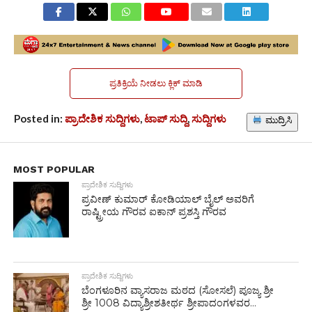
ಪ್ರತಿಕ್ರಿಯೆ ನೀಡಲು ಕ್ಲಿಕ್ ಮಾಡಿ
Posted in:
ಪ್ರಾದೇಶಿಕ ಸುದ್ದಿಗಳು
,
ಟಾಪ್ ಸುದ್ದಿ
,
ಸುದ್ದಿಗಳು
ಮುದ್ರಿಸಿ
MOST POPULAR
ಪ್ರಾದೇಶಿಕ ಸುದ್ದಿಗಳು
ಪ್ರವೀಣ್ ಕುಮಾರ್ ಕೋಡಿಯಾಲ್ ಬೈಲ್ ಅವರಿಗೆ
ರಾಷ್ಟ್ರೀಯ ಗೌರವ ಐಕಾನ್ ಪ್ರಶಸ್ತಿ ಗೌರವ
ಪ್ರಾದೇಶಿಕ ಸುದ್ದಿಗಳು
ಬೆಂಗಳೂರಿನ ವ್ಯಾಸರಾಜ ಮಠದ (ಸೋಸಲೆ) ಪೂಜ್ಯ ಶ್ರೀ
ಶ್ರೀ 1008 ವಿದ್ಯಾಶ್ರೀಶತೀರ್ಥ ಶ್ರೀಪಾದಂಗಳವರ...