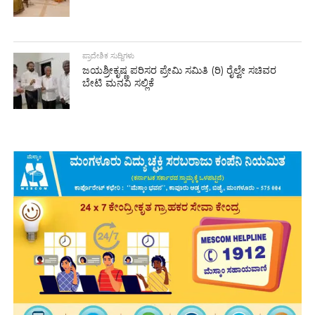
ಪ್ರಾದೇಶಿಕ ಸುದ್ದಿಗಳು
ಜಯಶ್ರೀಕೃಷ್ಣ ಪರಿಸರ ಪ್ರೇಮಿ ಸಮಿತಿ (ರಿ) ರೈಲ್ವೇ ಸಚಿವರ
ಬೇಟಿ ಮನವಿ ಸಲ್ಲಿಕೆ