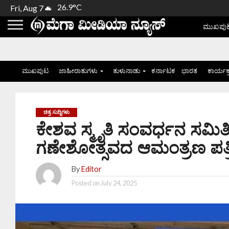
26.9°C
Fri, Aug 7
ಮುಖಪು
ಮುಖಪುಟ
ಜಾಹೀರಾತುಗಳು
ತುಳುನಾಡು
ಕರ್ನಾಟಕ
ಭಾರತ
ಕಾರ್ಯಕ
ಚಿತ್ರ ಸುದ್ದಿಗಳು
ಕೇಶವ ಸ್ಮೃತಿ ಸಂವರ್ಧನ ಸಮಿತಿ 
ಗಣೇಶೋತ್ಸವದ ಆಮಂತ್ರಣ ಪತ್ರಿ
By
Editor
Posted on
July 24, 2025