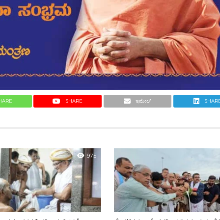
HARE
SHARE
ಇಮೇಲ್
SHAR
975