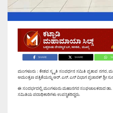
SHARE
SHARE
S
ಮಂಗಳೂರು : ಕೇಶವ ಸ್ಮೃತಿ ಸಂವರ್ಧನ ಸಮಿತಿ ಪ್ರತಾಪ ನಗರ, 
ಆಮಂತ್ರಣ ಪತ್ರಿಕೆಯನ್ನು ಆರ್. ಎಸ್. ಎಸ್ ವಿಭಾಗ ಪ್ರಚಾರಕ್ ಶ್ರೀ ಸ
ಈ ಸಂದರ್ಭದಲ್ಲಿ, ಮಂಗಳೂರು ಮಹಾನಗರ ಸಂಘಚಾಲಕರಾದ ಡಾ. ಸತೀಶ
ಸಮಿತಿಯ ಪದಾಧಿಕಾರಿಗಳು ಉಪಸ್ಥಿತರಿದ್ದರು.