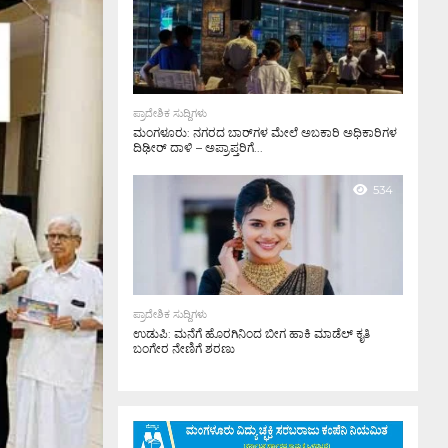
ಪ್ರಾದೇಶಿಕ ಸುದ್ದಿಗಳು
ಮಂಗಳೂರು: ನಗರದ ಬಾರ್‌ಗಳ ಮೇಲೆ ಅಬಕಾರಿ ಅಧಿಕಾರಿಗಳ
ದಿಢೀರ್ ದಾಳಿ – ಅಪ್ರಾಪ್ತರಿಗೆ...
534
ಪ್ರಾದೇಶಿಕ ಸುದ್ದಿಗಳು
ಉಡುಪಿ: ಮನೆಗೆ ಹೊರಗಿನಿಂದ ಬೀಗ ಹಾಕಿ ಮಾಡೆಲ್ ಕೃತಿ
ಬಂಗೇರ ನೇಣಿಗೆ ಶರಣು