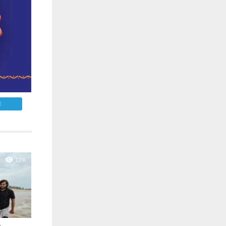
E
1.7K