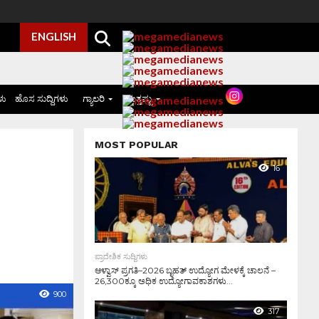
ENGLISH
ಳು
ಹೊಸ ಸುದ್ದಿಗಳು
ಗ್ಯಾಲರಿ
ಮತ್ತಷ್ಟು
MOST POPULAR
16
ಪ್ರಾದೇಶಿಕ ಸುದ್ದಿಗಳು
ಆಳ್ವಾಸ್ ಪ್ರಗತಿ–2026 ಬೃಹತ್ ಉದ್ಯೋಗ ಮೇಳಕ್ಕೆ ಚಾಲನೆ –
26,300ಕ್ಕೂ ಅಧಿಕ ಉದ್ಯೋಗಾವಕಾಶಗಳು...
900
317