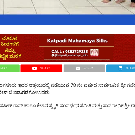
HARE
SHARE
ಇಮೇಲ್
SHAR
ಮಂಗಳೂರು ಇದರ ಆಶ್ರಯದಲ್ಲಿ ನಡೆಯುವ 78 ನೇ ವರ್ಷದ ಸಾರ್ವಜನಿಕ ಶ್ರೀ ಗ
ುರೇಶ್ ಜಿ ಬಿಡುಗಡೆಗೊಳಿಸಿದರು.
್ ರಾವ್ ಹಾಗೂ ಕೇಶವ ಸ್ಮೃತಿ ಸಂವರ್ಧನ ಸಮಿತಿ ಮತ್ತು ಸಾರ್ವಜನಿಕ ಶ್ರೀ 