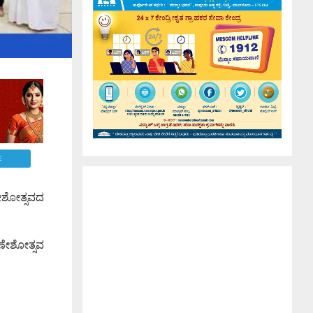
E
ಣೇಶೋತ್ಸವದ
ಗಣೇಶೋತ್ಸವ