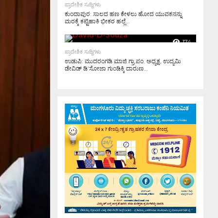
ಪ್ರಾದೇಶಿಕ ಸುದ್ದಿಗಳು
ಕುಂದಾಪುರ: ಸಾಲದ ಹಣ ಕೇಳಲು ಹೋದ ಯುವಕನನ್ನು
ಮರಕ್ಕೆ ಕಟ್ಟಿಹಾಕಿ ಭೀಕರ ಹಲ್ಲೆ...
174
ಪ್ರಾದೇಶಿಕ ಸುದ್ದಿಗಳು
ಉಡುಪಿ: ಮುದರಂಗಡಿ ಮಾಜಿ ಗ್ರಾ.ಪಂ. ಅಧ್ಯಕ್ಷ, ಉದ್ಯಮಿ
ಡೇವಿಡ್ ಡಿ’ಸೋಜಾ ಗುಂಡಿಕ್ಕಿ ದಾರುಣ...