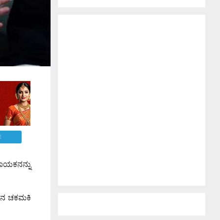
E
ನಾಯಕನನ್ನು
ತಿನ ಚಕಮಕಿ