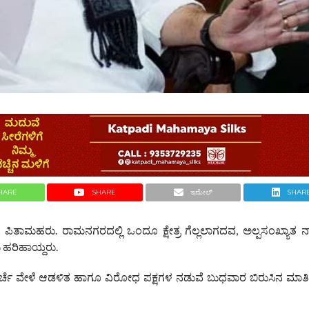
HARE
SHARE
ಇಮೇಲ್
SHAR
ರದ ಪಿತಾಮಹರು. ರಾಮನಗರದಲ್ಲಿ ಒಂದೂ ಕ್ಷೇತ್ರ ಗೆಲ್ಲಲಾಗದವ, ಅಲ್ಪಸಂಖ್ಯಾತ 
 ಹರಿಹಾಯ್ದರು.
ಚರ್ಚೆ ವೇಳೆ ಆಡಳಿತ ಹಾಗೂ ವಿರೋಧ ಪಕ್ಷಗಳ ನಡುವೆ ಬುಧವಾರ ಬಿರುಸಿನ ಮಾ