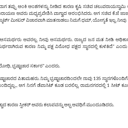
ುವಾಗ ತಪ್ಪು ಅಂಕಿ ಅಂಶಗಳನ್ನು ನೀಡಿದ ಕಾರಣ ಕೃಷಿ ಸಚಿವ ಚಲುವರಾಯಸ್ವಾಮಿ
ಾರಾಯಣ ಅವರು ಮಧ್ಯಪ್ರವೇಶಿಸಿ ವಾಗ್ವಾದ ಆರಂಭಿಸಿದರು. ಆಗ ಸಚಿವ ಕೆ.ಜೆ ಜಾರ
‘ಸ್ಮಾರ್ಟ್ ಮೀಟರ್ ವಿಚಾರವಾಗಿ ಮಾತನಾಡಲು ನಿಮಗೆ ಧಮ್, ಯೋಗ್ಯತೆ ಇಲ್ಲ, ನೀವ
ರು, “ಅಸಮರ್ಥರು ಅವರಲ್ಲ. ನೀವು ಅಸಮರ್ಥರು. ರಾಜ್ಯದ ಜನ ಮತ ನೀಡಿ ಅಧಿಕ
ಾಗಿರುವ ಕಾರಣ ನಿಮ್ಮ ಪಕ್ಷ ವಿರೋಧ ಪಕ್ಷದ ಸ್ಥಾನದಲ್ಲಿ ಕುಳಿತಿದೆ” ಎಂದು
ಧಿ, ಭ್ರಷ್ಟಾಚಾರ ಸರ್ಕಾರ” ಎಂದರು.
ಭ್ರಷ್ಟಾಚಾರದ ಪಿತಾಮಹರು. ನಿಮ್ಮ ಭ್ರಷ್ಟಾಚಾರದಿಂದಲೇ ನಾವು 135 ಸ್ಥಾನಗಳೊಂದಿಗೆ 
ಬಂದಿದ್ಯಲ್ಲ.., ಆಗ ನಿನಗೆ ಡೆಪಾಸಿಟ್ ಕೂಡ ಬರಲಿಲ್ಲ. ರಾಮನಗರದಲ್ಲಿ 1 ಸೀಟ್ ಕೂ
ಚ್ಚಾದ ಕಾರಣ ಸ್ಪೀಕರ್ ಅವರು ಕಲಾಪವನ್ನು ಅಲ್ಪ ಅವಧಿಗೆ ಮುಂದೂಡಿದರು.