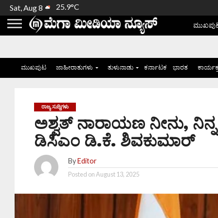
25.9°C
Sat, Aug 8
ಮುಖಪು
ಮುಖಪುಟ
ಜಾಹೀರಾತುಗಳು
ತುಳುನಾಡು
ಕರ್ನಾಟಕ
ಭಾರತ
ಕಾರ್ಯಕ
ರಾಜ್ಯ ಸುದ್ದಿಗಳು
ಅಶ್ವತ್ ನಾರಾಯಣ ನೀನು, ನಿನ್ನ
ಡಿಸಿಎಂ ಡಿ.ಕೆ. ಶಿವಕುಮಾರ್
By
Editor
Posted on
August 13, 2025