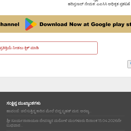
ಹರಿಪ್ರಸಾದ್ ನೇಮಕ: ಎಐಸಿಸಿ ಅಧಿಕೃತ ಪ್ರಕಟಣೆ
ಪ್ರತಿಕ್ರಿಯೆ ನೀಡಲು ಕ್ಲಿಕ್ ಮಾಡಿ
ಸಂಕ್ಷಿಪ್ತ ಮುಖ್ಯಾಂಶಗಳು
ಹಾವಂಜೆ: ಚಲಿಸುತ್ತಿದ್ದ ಕಾರಿನ ಮೇಲೆ ಬಿದ್ದ ಬೃಹತ್ ಮರ; ಅರಣ್ಯ...
ಶ್ರೀ ಸೂರ್ಯನಾರಾಯಣ ದೇವಸ್ಥಾನ ಮರೋಳಿ ಮಂಗಳೂರು ದಿನಾಂಕ 15.04.2026ನೇ
ಬುಧವಾರ...