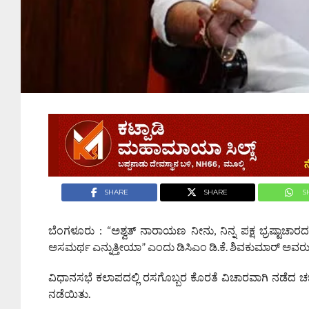
SHARE
SHARE
S
ಬೆಂಗಳೂರು : “ಅಶ್ವತ್ ನಾರಾಯಣ ನೀನು, ನಿನ್ನ ಪಕ್ಷ ಭ್ರಷ್ಟಾಚಾ
ಅಸಮರ್ಥ ಎನ್ನುತ್ತೀಯಾ” ಎಂದು ಡಿಸಿಎಂ ಡಿ.ಕೆ. ಶಿವಕುಮಾರ್ ಅವರು
ವಿಧಾನಸಭೆ ಕಲಾಪದಲ್ಲಿ ರಸಗೊಬ್ಬರ ಕೊರತೆ ವಿಚಾರವಾಗಿ ನಡೆದ 
ನಡೆಯಿತು.