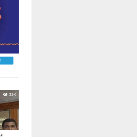
E
3.9K
ಕೆ.