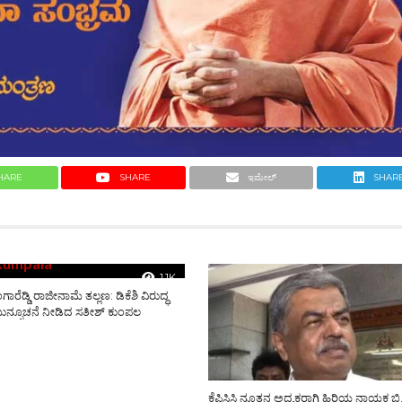
HARE
SHARE
ಇಮೇಲ್
SHAR
1.1K
ರೆಡ್ಡಿ ರಾಜೀನಾಮೆ ತಲ್ಲಣ: ಡಿಕೆಶಿ ವಿರುದ್ಧ
್ಸೂಚನೆ ನೀಡಿದ ಸತೀಶ್ ಕುಂಪಲ
ಕೆಪಿಸಿಸಿ ನೂತನ ಅಧ್ಯಕ್ಷರಾಗಿ ಹಿರಿಯ ನಾಯಕ ಬಿ.