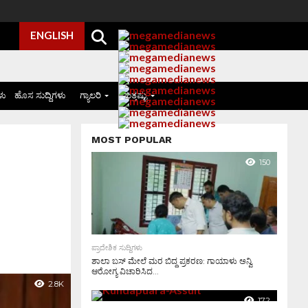
ENGLISH
ಳು
ಹೊಸ ಸುದ್ದಿಗಳು
ಗ್ಯಾಲರಿ
ಮತ್ತಷ್ಟು
MOST POPULAR
150
ಪ್ರಾದೇಶಿಕ ಸುದ್ದಿಗಳು
ಶಾಲಾ ಬಸ್ ಮೇಲೆ ಮರ ಬಿದ್ದ ಪ್ರಕರಣ: ಗಾಯಾಳು ಅನ್ವಿ
ಆರೋಗ್ಯ ವಿಚಾರಿಸಿದ...
2.8K
172