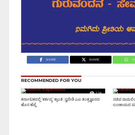
SHARE
SHARE
S
RECOMMENDED FOR YOU
1.2K
ಕರ್ನಾಟಕದಲ್ಲಿ ‘ಕರ್ತವ್ಯ’ ಕ್ರಾಂತಿ: ಸ್ವದೇಶಿ ಎಐ ತಂತ್ರಜ್ಞಾನದ
ಸಚಿವ ರಾಮಲಿಂಗಾ
ಹೊಸ ಹೆಜ್ಜೆ
ಬಂಡಾಯದ ಮುನ