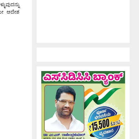
್ಳುವುದನ್ನು
ಲಿಯೇ ಆದೇಶ