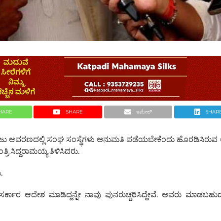
HARE
SHARE
ಇಮೇಲ್
SHAR
ಕಾಲೇಜು ಆವರಣದಲ್ಲಿ ಸಂಘ ಸಂಸ್ಥೆಗಳು ಅನುಮತಿ ಪಡೆಯಬೇಕೆಂದು ಹೊರಡಿಸಿರುವ 
ಿ ಸಿದ್ದರಾಮಯ್ಯ ತಿಳಿಸಿದರು.
.
ರ್ಕಾರ ಆದೇಶ ಮಾಡಿದ್ದನ್ನೇ ನಾವು ಪುನರುಚ್ಚರಿಸಿದ್ದೇವೆ. ಅವರು ಮಾಡಬಹು