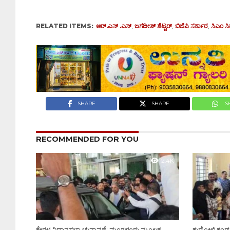
RELATED ITEMS:
ಆರ್.ಎಸ್ .ಎಸ್
,
ಜಗದೀಶ್ ಶೆಟ್ಟರ್
,
ಬಿಜೆಪಿ ಸರ್ಕಾರ
,
ಸಿಎಂ ಸ
SHARE
SHARE
S
RECOMMENDED FOR YOU
2.4K
ಕೇರಳ ವಿಧಾನಸಭಾ ಚುನಾವಣೆ: ಮಂಗಳೂರು ಮೂಲಕ
ಕುದ್ರೋಳಿ ಕಂಡ