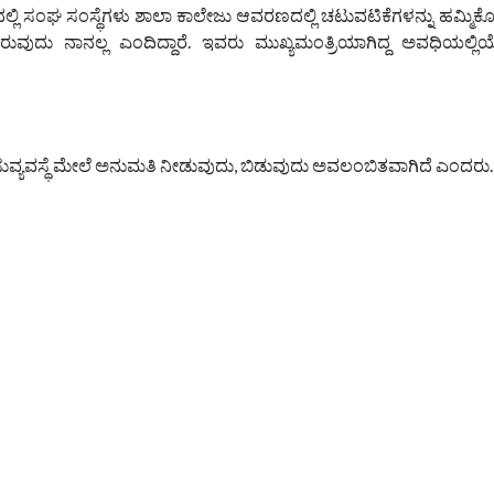
ದಲ್ಲಿ ಸಂಘ ಸಂಸ್ಥೆಗಳು ಶಾಲಾ ಕಾಲೇಜು ಆವರಣದಲ್ಲಿ ಚಟುವಟಿಕೆಗಳನ್ನು ಹಮ್ಮಿಕೊಳ
ಡಿರುವುದು ನಾನಲ್ಲ ಎಂದಿದ್ದಾರೆ. ಇವರು ಮುಖ್ಯಮಂತ್ರಿಯಾಗಿದ್ದ ಅವಧಿಯಲ್
ಸುವ್ಯವಸ್ಥೆ ಮೇಲೆ ಅನುಮತಿ ನೀಡುವುದು, ಬಿಡುವುದು ಅವಲಂಬಿತವಾಗಿದೆ ಎಂದರು.