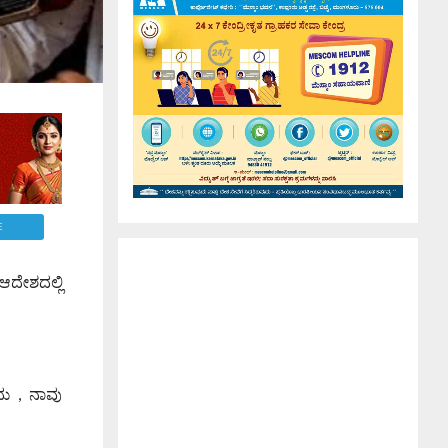
E
ಆದೇಶದಲ್ಲಿ
ದು , ನಾವು