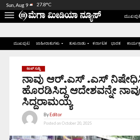
27.8°C
Sun, Aug 9
ಮುಖಪು
ಮುಖಪುಟ
ಜಾಹೀರಾತುಗಳು
ತುಳುನಾಡು
ಕರ್ನಾಟಕ
ಭಾರತ
ಕಾರ್ಯಕ
ಟಾಪ್ ಸುದ್ದಿ
ನಾವು ಆರ್.ಎಸ್ .ಎಸ್ ನಿಷೇಧಿಸಿ
ಹೊರಡಿಸಿದ್ದ ಆದೇಶವನ್ನೇ ನಾವೂ
ಸಿದ್ದರಾಮಯ್ಯ
By
Editor
Posted on
October 20, 2025