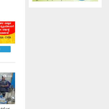
E
1.6K
ಅತಿದೊಡ್ಡ