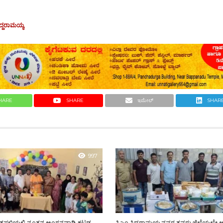
ಿದ್ದರಾಮಯ್ಯ
HARE
SHARE
ಇಮೇಲ್
SHAR
997
ತ್ತಪಳ್ಳಿಯಲ್ಲಿ ನೂತನ ಅಂಗನವಾಡಿ ಕಟ್ಟಡ
ಸಿಎಂ ಸಿದ್ದರಾಮಯ್ಯನವರ ತವರು ಜಿಲ್ಲೆಯಲ್ಲೇ 