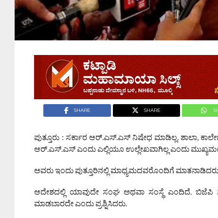
SHARE
SHARE
S
ಪುತ್ತೂರು : ಸರ್ಕಾರ ಆರ್.ಎಸ್.ಎಸ್ ನಿಷೇಧ ಮಾಡಿಲ್ಲ. ಶಾಲಾ, 
ಆರ್.ಎಸ್.ಎಸ್ ಎಂದು ಎಲ್ಲಿಯೂ ಉಲ್ಲೇಖವಾಗಿಲ್ಲ ಎಂದು ಮುಖ್ಯಮಂತ್ರ
ಅವರು ಇಂದು ಪುತ್ತೂರಿನಲ್ಲಿ ಮಾಧ್ಯಮದವರೊಂದಿಗೆ ಮಾತನಾಡಿದರು
ಆದೇಶದಲ್ಲಿ ಯಾವುದೇ ಸಂಘ ಅಥವಾ ಸಂಸ್ಥೆ ಎಂದಿದೆ. ಬಿಜೆಪಿ ಸ
ಮಾಡಬಾರದೇ ಎಂದು ಪ್ರಶ್ನಿಸಿದರು.