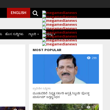
ENGLISH
ಳು
ಹೊಸ ಸುದ್ದಿಗಳು
ಗ್ಯಾಲರಿ
ಮತ್ತಷ್ಟು
MOST POPULAR
299
ಪ್ರಾದೇಶಿಕ ಸುದ್ದಿಗಳು
ಮೂಡುಬಿದಿರೆ: ನಿವೃತ್ತ ಸರ್ಕಾರಿ ಆಸ್ಪತ್ರೆ ಸಿಬ್ಬಂದಿ ‘ಪೋಸ್ಟ್
ಮಾರ್ಟಮ್’ ಜಗ್ಗಣ್ಣ ನಿಧನ
297