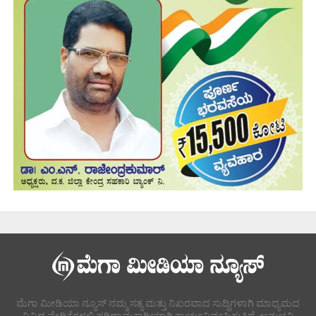
ಮೆಗಾ ಮೀಡಿಯಾ ನ್ಯೂಸ್ ನಮ್ಮ ಸತ್ಯ ಮತ್ತು ನಿಖರವಾದ ಸುದ್ದಿಗಳಾಗಿ ಮಾಧ್ಯಮದ
ವಿವಿಧ ವೇದಿಕೆಗಳಲ್ಲಿ ಪರಿಣಾಮಕಾರಿಯಾಗಿ ಕಾರ್ಯನಿರ್ವಹಿಸುತ್ತಿದೆ. ಅನುಭವಿ