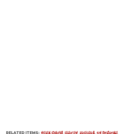
RELATED ITEMS:
ಕರಪತ್ರ ಬಿಡುಗಡೆ
,
ಧರ್ಮಸ್ಥಳ
,
ಪಾದಯಾತ್ರೆ
,
ಲಕ್ಷ ದೀಪೋತ್ಸವ
,