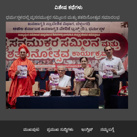
ವಿಶೇಷ ಕಥೆಗಳು
ಧರ್ಮಸ್ಥಳದಲ್ಲಿ ವ್ಯಸನಮುಕ್ತರ ಸಮ್ಮಿಲನ ಮತ್ತು ಶತದಿನೋತ್ಸವ ಸಮಾರಂಭ
ಮುಖಪುಟ
ಪ್ರಮುಖ ಸುದ್ದಿಗಳು
ಇಂಗ್ಲಿಷ್
ನಮ್ಮ ಬಗ್ಗೆ