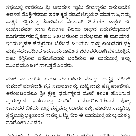
ಸಭೆಯಲ್ಲಿ ಉಜಿರೆಯ ಶ್ರೀ ಜನಾರ್ದನ ಸ್ವಾಮಿ ದೇವಸ್ಥಾನದ ಅನುವಂಶಿಕ
ಆಡಳಿತ ಮೊಕ್ತೇಸರರಾದ ಶರತ್ ಕೃಷ್ಣ ಪಡುವೇಟ್ನಾಯರ್ ಮಾತನಾಡಿ, ನಮ್ಮ
ಸಾತ್ವಿಕ ಶಕ್ತಿಯನ್ನು ತೋರಿಸುವ ಸಲುವಾಗಿ ದಿವಂಗತ ಡಾಕ್ಟರ್ ಬಿ.
ಯಶೋವರ್ಮ ಹಾಗು ದಿವಂಗತ ವಿಜಯ ರಾಘವ ಪಡುವೇಟ್ನಾಯರ್
ಮಾರ್ಗದರ್ಶನದಲ್ಲಿ ಕೇವಲ 500 ಜನರಿಂದ ಆರಂಭವಾದ ಈ ಪಾದಯಾತ್ರೆ
ಇಂದು ಬೃಹತ್ ಹೆಮ್ಮರವಾಗಿ ಬೆಳೆದಿದೆ. ಹಿರಿಯರು ಮತ್ತು ಊರಿನವರ ಭಕ್ತಿ
ಮತ್ತು ಸಹಕಾರದಿಂದ ಇದೊಂದು ಧಾರ್ಮಿಕ ಪರಂಪರೆಯಾಗಿ ಬೆಳೆಯುತ್ತಿದೆ.
ಬಹು ಶಿಸ್ತಿನಿಂದ ನಡೆದುಕೊಂಡು ಬಂದಿರುವ ಈ ಪಾದಯಾತ್ರೆ ಇನ್ನು
ಮುಂದೆಯೂ ಹೀಗೆ ಸಾಗುತ್ತದೆ ಎಂದರು.
ಮಾಜಿ ಎಂ.ಎಲ್.ಸಿ ಹಾಗೂ ಮಂಗಳೂರು ಮೆಸ್ಕಾಂ ಅಧ್ಯಕ್ಷ ಹರೀಶ್
ಕುಮಾರ್ ಮಾತನಾಡಿ ಪ್ರತಿ ಸವಾಲುಗಳನ್ನು ಮೆಟ್ಟಿ ನಾವು ಹೆಜ್ಜೆ ಹಾಕಬೇಕು.
ಆರಂಭದಿಂದಲೂ ಶ್ರೀ ಕ್ಷೇತ್ರ ಧರ್ಮಸ್ಥಳದ ಮೇಲೆ ಕಳಂಕ ಹೊರಿಸುವ
ಪ್ರಯತ್ನಗಳು ನಡೆಯುತ್ತಾ ಬಂದಿದೆ. ಧರ್ಮಾಧಿಕಾರಿಗಳಾದ ಪೂಜ್ಯ
ಕಾವಂದರ ಬಿಳಿಯ ಶುಭ್ರ ವಸ್ತ್ರವನ್ನು ಯಾರೂ ಕಪ್ಪು ಮಾಡಲು ಸಾಧ್ಯವಿಲ್ಲ.
ಶ್ರದ್ಧೆ ಮತ್ತು ಭಕ್ತಿಯಿಂದ ನಾವೆಲ್ಲ ಒಟ್ಟು ಸೇರಿ ಈ ಪಾದಯಾತ್ರೆಯನ್ನು ಯಶಸ್ವಿ
ಮಾಡೋಣ ಎಂದರು.
ಸಭೆಯಲ್ಲಿ ಪ್ರಸ್ತಾವಿಕ ಮಾತುಗಳನ್ನಾಡಿದ ಉಜಿರೆಯ ಎಸ್.ಡಿ.ಎಂ ಶಿಕ್ಷಣ