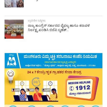
ಪ್ರಾದೇಶಿಕ ಸುದ್ದಿಗಳು
ರಾಜ್ಯ ಕಾಂಗ್ರೆಸ್ ಸರ್ಕಾರದ ವೈಫಲ್ಯ ಹಾಗೂ ಕರಾವಳಿ
ನಿರ್ಲಕ್ಷ್ಯ ಖಂಡಿಸಿ ಬಿಜೆಪಿ ಬೃಹತ್...