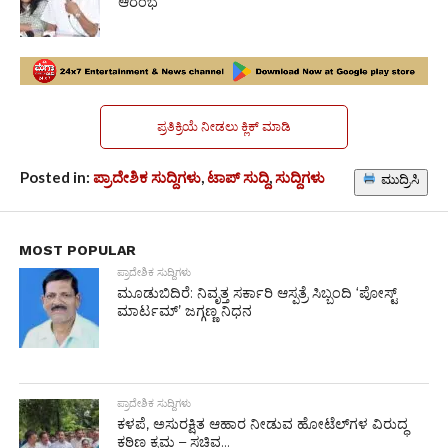
ಆರಂಭ
ಪ್ರತಿಕ್ರಿಯೆ ನೀಡಲು ಕ್ಲಿಕ್ ಮಾಡಿ
Posted in:
ಪ್ರಾದೇಶಿಕ ಸುದ್ದಿಗಳು
,
ಟಾಪ್ ಸುದ್ದಿ
,
ಸುದ್ದಿಗಳು
ಮುದ್ರಿಸಿ
MOST POPULAR
ಪ್ರಾದೇಶಿಕ ಸುದ್ದಿಗಳು
ಮೂಡುಬಿದಿರೆ: ನಿವೃತ್ತ ಸರ್ಕಾರಿ ಆಸ್ಪತ್ರೆ ಸಿಬ್ಬಂದಿ ‘ಪೋಸ್ಟ್
ಮಾರ್ಟಮ್’ ಜಗ್ಗಣ್ಣ ನಿಧನ
ಪ್ರಾದೇಶಿಕ ಸುದ್ದಿಗಳು
ಕಳಪೆ, ಅಸುರಕ್ಷಿತ ಆಹಾರ ನೀಡುವ ಹೋಟೆಲ್‌ಗಳ ವಿರುದ್ಧ
ಕಠಿಣ ಕ್ರಮ – ಸಚಿವ...