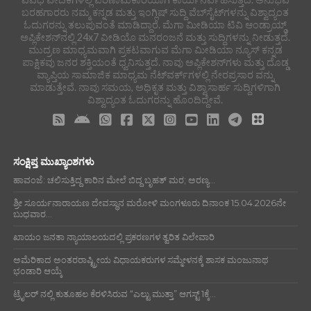
ಬರಹಗಾರರು ನಮ್ಮ ಕನ್ನಡ ಮತ್ತು ಇಂಗ್ಲಿಷ್ ಸುದ್ದಿ ವೆಬ್‌ಸೈಟ್‌ಗಳನ್ನು ವಿಶ್ವಾದ್ಯಂತ
ಓದುಗರನ್ನು ತಲುಪುವಂತೆ ಮಾಡಿದ್ದಾರೆ. ಮೆಗಾ ಮೀಡಿಯಾ ಟಿವಿ ಆಂಡ್ರಾಯ್ಡ್
ಅಪ್ಲಿಕೇಶನ್‌ನಲ್ಲಿ 24x7 ವೀಡಿಯೊ ಮನರಂಜನೆ ಮತ್ತು ಸುದ್ದಿಗಳನ್ನು ನೀಡುತ್ತದೆ.
ಮುದ್ರಣ ಮಾಧ್ಯಮವಾಗಿ ಪ್ರಕಟವಾಗುವ ಮೆಗಾ ಮೀಡಿಯಾ ನ್ಯೂಸ್ ಕನ್ನಡ
ಪಾಕ್ಷಿಕವು ಜನರ ಶಕ್ತಿಯಂತೆ ಧ್ವನಿಸುತ್ತದೆ. ನಾವು ಅಪ್ಲಿಕೇಶನ್‌ಗಳು ಮತ್ತು ದೊಡ್ಡ
ವ್ಯಾಪ್ತಿಯ ಸಾಮಾಜಿಕ ಮಾಧ್ಯಮ ನೆಟ್‌ವರ್ಕ್‌ಗಳಲ್ಲಿ ನೇರಪ್ರಸಾರ ವನ್ನು
ಮಾಡುತ್ತೇವೆ. ನಾವು ಸಮಯ, ಅಧಿಕೃತ ಮತ್ತು ವಿಶ್ವಾಸಾರ್ಹ ಸುದ್ದಿಗಳಿಗಾಗಿ
ವಿಶ್ವಾದ್ಯಂತ ಓದುಗರನ್ನು ಹೊಂದಿದ್ದೇವೆ.
ಸಂಕ್ಷಿಪ್ತ ಮುಖ್ಯಾಂಶಗಳು
ಹಾವಂಜೆ: ಚಲಿಸುತ್ತಿದ್ದ ಕಾರಿನ ಮೇಲೆ ಬಿದ್ದ ಬೃಹತ್ ಮರ; ಅರಣ್ಯ...
ಶ್ರೀ ಸೂರ್ಯನಾರಾಯಣ ದೇವಸ್ಥಾನ ಮರೋಳಿ ಮಂಗಳೂರು ದಿನಾಂಕ 15.04.2026ನೇ
ಬುಧವಾರ...
ಖಾಯಂ ಜನತಾ ನ್ಯಾಯಾಲಯದಲ್ಲಿ ಪ್ರಕರಣಗಳ ತ್ವರಿತ ವಿಲೇವಾರಿ
ಅಮೆರಿಕಾದ ಅಂತರರಾಷ್ಟ್ರೀಯ ವಿಧಾಯಕರುಗಳ ಸಮ್ಮೇಳನಕ್ಕೆ ಶಾಸಕ ಮಂಜುನಾಥ
ಭಂಡಾರಿ ಆಯ್ಕೆ
ಟ್ರೈಲರ್ ನಲ್ಲಿ ಕುತೂಹಲ ಕೆರಳಿಸಿರುವ “ಎಲ್ಟು ಮುತ್ತಾ” ಆಗಸ್ಟ್ 1ಕ್ಕೆ...