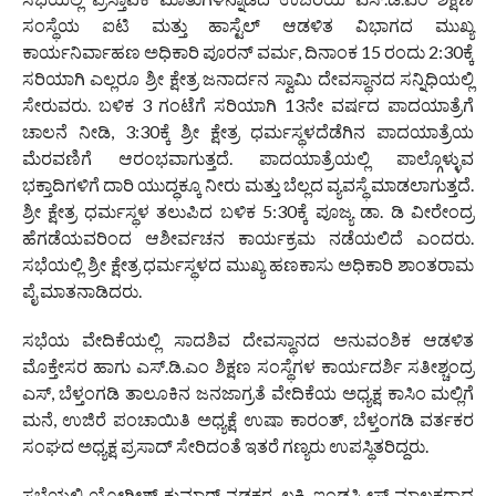
ಸಂಸ್ಥೆಯ ಐಟಿ ಮತ್ತು ಹಾಸ್ಟೆಲ್ ಆಡಳಿತ ವಿಭಾಗದ ಮುಖ್ಯ
ಕಾರ್ಯನಿರ್ವಾಹಣ ಅಧಿಕಾರಿ ಪೂರನ್ ವರ್ಮ, ದಿನಾಂಕ 15 ರಂದು 2:30ಕ್ಕೆ
ಸರಿಯಾಗಿ ಎಲ್ಲರೂ ಶ್ರೀ ಕ್ಷೇತ್ರ ಜನಾರ್ದನ ಸ್ವಾಮಿ ದೇವಸ್ಥಾನದ ಸನ್ನಿಧಿಯಲ್ಲಿ
ಸೇರುವರು. ಬಳಿಕ 3 ಗಂಟೆಗೆ ಸರಿಯಾಗಿ 13ನೇ ವರ್ಷದ ಪಾದಯಾತ್ರೆಗೆ
ಚಾಲನೆ ನೀಡಿ, 3:30ಕ್ಕೆ ಶ್ರೀ ಕ್ಷೇತ್ರ ಧರ್ಮಸ್ಥಳದೆಡೆಗಿನ ಪಾದಯಾತ್ರೆಯ
ಮೆರವಣಿಗೆ ಆರಂಭವಾಗುತ್ತದೆ. ಪಾದಯಾತ್ರೆಯಲ್ಲಿ ಪಾಲ್ಗೊಳ್ಳುವ
ಭಕ್ತಾದಿಗಳಿಗೆ ದಾರಿ ಯುದ್ಧಕ್ಕೂ ನೀರು ಮತ್ತು ಬೆಲ್ಲದ ವ್ಯವಸ್ಥೆ ಮಾಡಲಾಗುತ್ತದೆ.
ಶ್ರೀ ಕ್ಷೇತ್ರ ಧರ್ಮಸ್ಥಳ ತಲುಪಿದ ಬಳಿಕ 5:30ಕ್ಕೆ ಪೂಜ್ಯ ಡಾ. ಡಿ ವೀರೇಂದ್ರ
ಹೆಗಡೆಯವರಿಂದ ಆಶೀರ್ವಚನ ಕಾರ್ಯಕ್ರಮ ನಡೆಯಲಿದೆ ಎಂದರು.
ಸಭೆಯಲ್ಲಿ ಶ್ರೀ ಕ್ಷೇತ್ರ ಧರ್ಮಸ್ಥಳದ ಮುಖ್ಯ ಹಣಕಾಸು ಅಧಿಕಾರಿ ಶಾಂತರಾಮ
ಪೈ ಮಾತನಾಡಿದರು.
ಸಭೆಯ ವೇದಿಕೆಯಲ್ಲಿ ಸಾದಶಿವ ದೇವಸ್ಥಾನದ ಅನುವಂಶಿಕ ಆಡಳಿತ
ಮೊಕ್ತೇಸರ ಹಾಗು ಎಸ್.ಡಿ.ಎಂ ಶಿಕ್ಷಣ ಸಂಸ್ಥೆಗಳ ಕಾರ್ಯದರ್ಶಿ ಸತೀಶ್ಚಂದ್ರ
ಎಸ್, ಬೆಳ್ತಂಗಡಿ ತಾಲೂಕಿನ ಜನಜಾಗ್ರತೆ ವೇದಿಕೆಯ ಅಧ್ಯಕ್ಷ ಕಾಸಿಂ ಮಲ್ಲಿಗೆ
ಮನೆ, ಉಜಿರೆ ಪಂಚಾಯಿತಿ ಅಧ್ಯಕ್ಷೆ ಉಷಾ ಕಾರಂತ್, ಬೆಳ್ತಂಗಡಿ ವರ್ತಕರ
ಸಂಘದ ಅಧ್ಯಕ್ಷ ಪ್ರಸಾದ್ ಸೇರಿದಂತೆ ಇತರೆ ಗಣ್ಯರು ಉಪಸ್ಥಿತರಿದ್ದರು.
ಸಭೆಯಲ್ಲಿ ಯೋಗೀಶ್ ಕುಮಾರ್ ನಡಕರ, ಲಕ್ಷ್ಮಿ ಇಂಡಸ್ಟ್ರೀಸ್ ಮಾಲಕರಾದ