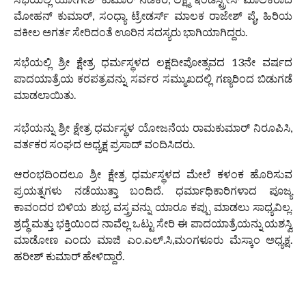
ಮೋಹನ್ ಕುಮಾರ್, ಸಂಧ್ಯಾ ಟ್ರೇಡರ್ಸ್ ಮಾಲಕ ರಾಜೇಶ್ ಪೈ, ಹಿರಿಯ
ವಕೀಲ ಅಗರ್ತ ಸೇರಿದಂತೆ ಊರಿನ ಸದಸ್ಯರು ಭಾಗಿಯಾಗಿದ್ದರು.
ಸಭೆಯಲ್ಲಿ ಶ್ರೀ ಕ್ಷೇತ್ರ ಧರ್ಮಸ್ಥಳದ ಲಕ್ಷದೀಪೋತ್ಸವದ 13ನೇ ವರ್ಷದ
ಪಾದಯಾತ್ರೆಯ ಕರಪತ್ರವನ್ನು ಸರ್ವರ ಸಮ್ಮುಖದಲ್ಲಿ ಗಣ್ಯರಿಂದ ಬಿಡುಗಡೆ
ಮಾಡಲಾಯಿತು.
ಸಭೆಯನ್ನು ಶ್ರೀ ಕ್ಷೇತ್ರ ಧರ್ಮಸ್ಥಳ ಯೋಜನೆಯ ರಾಮಕುಮಾರ್ ನಿರೂಪಿಸಿ,
ವರ್ತಕರ ಸಂಘದ ಅಧ್ಯಕ್ಷ ಪ್ರಸಾದ್ ವಂದಿಸಿದರು.
ಆರಂಭದಿಂದಲೂ ಶ್ರೀ ಕ್ಷೇತ್ರ ಧರ್ಮಸ್ಥಳದ ಮೇಲೆ ಕಳಂಕ ಹೊರಿಸುವ
ಪ್ರಯತ್ನಗಳು ನಡೆಯುತ್ತಾ ಬಂದಿದೆ. ಧರ್ಮಾಧಿಕಾರಿಗಳಾದ ಪೂಜ್ಯ
ಕಾವಂದರ ಬಿಳಿಯ ಶುಭ್ರ ವಸ್ತ್ರವನ್ನು ಯಾರೂ ಕಪ್ಪು ಮಾಡಲು ಸಾಧ್ಯವಿಲ್ಲ.
ಶ್ರದ್ಧೆ ಮತ್ತು ಭಕ್ತಿಯಿಂದ ನಾವೆಲ್ಲ ಒಟ್ಟು ಸೇರಿ ಈ ಪಾದಯಾತ್ರೆಯನ್ನು ಯಶಸ್ವಿ
ಮಾಡೋಣ ಎಂದು ಮಾಜಿ ಎಂ.ಎಲ್.ಸಿ,ಮಂಗಳೂರು ಮೆಸ್ಕಾಂ ಅಧ್ಯಕ್ಷ.
ಹರೀಶ್ ಕುಮಾರ್ ಹೇಳಿದ್ದಾರೆ.