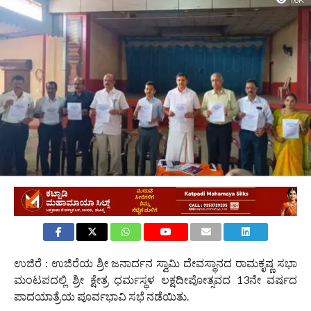
1.6K
ಉಜಿರೆ : ಉಜಿರೆಯ ಶ್ರೀ ಜನಾರ್ದನ ಸ್ವಾಮಿ ದೇವಸ್ಥಾನದ ರಾಮಕೃಷ್ಣ ಸಭಾ
ಮಂಟಪದಲ್ಲಿ ಶ್ರೀ ಕ್ಷೇತ್ರ ಧರ್ಮಸ್ಥಳ ಲಕ್ಷದೀಪೋತ್ಸವದ 13ನೇ ವರ್ಷದ
ಪಾದಯಾತ್ರೆಯ ಪೂರ್ವಭಾವಿ ಸಭೆ ನಡೆಯಿತು.