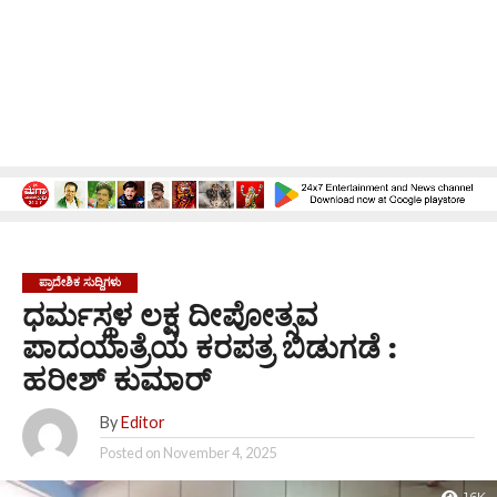
ಪ್ರಾದೇಶಿಕ ಸುದ್ದಿಗಳು
ಧರ್ಮಸ್ಥಳ ಲಕ್ಷ ದೀಪೋತ್ಸವ
ಪಾದಯಾತ್ರೆಯ ಕರಪತ್ರ ಬಿಡುಗಡೆ :
ಹರೀಶ್ ಕುಮಾರ್
By
Editor
Posted on
November 4, 2025