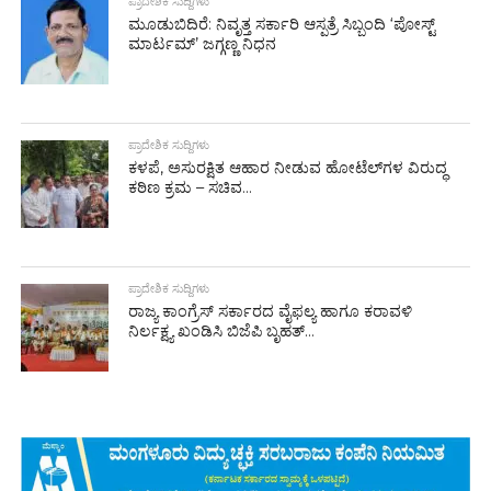
ಪ್ರಾದೇಶಿಕ ಸುದ್ದಿಗಳು
ಮೂಡುಬಿದಿರೆ: ನಿವೃತ್ತ ಸರ್ಕಾರಿ ಆಸ್ಪತ್ರೆ ಸಿಬ್ಬಂದಿ ‘ಪೋಸ್ಟ್
ಮಾರ್ಟಮ್’ ಜಗ್ಗಣ್ಣ ನಿಧನ
ಪ್ರಾದೇಶಿಕ ಸುದ್ದಿಗಳು
ಕಳಪೆ, ಅಸುರಕ್ಷಿತ ಆಹಾರ ನೀಡುವ ಹೋಟೆಲ್‌ಗಳ ವಿರುದ್ಧ
ಕಠಿಣ ಕ್ರಮ – ಸಚಿವ...
ಪ್ರಾದೇಶಿಕ ಸುದ್ದಿಗಳು
ರಾಜ್ಯ ಕಾಂಗ್ರೆಸ್ ಸರ್ಕಾರದ ವೈಫಲ್ಯ ಹಾಗೂ ಕರಾವಳಿ
ನಿರ್ಲಕ್ಷ್ಯ ಖಂಡಿಸಿ ಬಿಜೆಪಿ ಬೃಹತ್...