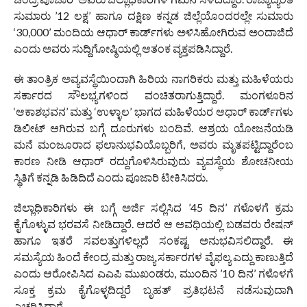
ಸುಮಾರು ’12 ಲಕ್ಷ’ ಹಾಗೂ ದಕ್ಷಿಣ ಕನ್ನಡ ಜಿಲ್ಲೆಯೊಂದರಲ್ಲೇ ಸುಮಾರು
‘30,000’ ಮಂದಿಯ ಆಧಾರ್ ಕಾರ್ಡ್‌ಗಳು ಅಳಿಸಿಹೋಗಿರುವ ಅಂದಾಜಿದೆ
ಎಂದು ಅವರು ಸುದ್ದಿಗೋಷ್ಠಿಯಲ್ಲಿ ಆತಂಕ ವ್ಯಕ್ತಪಡಿಸಿದ್ದಾರೆ.
ಈ ತಾಂತ್ರಿಕ ಅವ್ಯವಸ್ಥೆಯಿಂದಾಗಿ ಹಿರಿಯ ನಾಗರಿಕರು ಮತ್ತು ಮಹಿಳೆಯರು
ಸರ್ಕಾರದ ಸೌಲಭ್ಯಗಳಿಂದ ವಂಚಿತರಾಗುತ್ತಿದ್ದಾರೆ. ಮಂಗಳೂರಿನ
‘ಆಕಾಶಭವನ’ ಮತ್ತು ‘ಉಳ್ಳಾಲ’ ಭಾಗದ ಮಹಿಳೆಯರ ಆಧಾರ್ ಕಾರ್ಡ್‌ಗಳು
ಡಿಲೀಟ್ ಆಗಿರುವ ಬಗ್ಗೆ ದೂರುಗಳು ಬಂದಿವೆ. ಆಶ್ರಯ ಯೋಜನೆಯಡಿ
ಮನೆ ಮಂಜೂರಾದ ಫಲಾನುಭವಿಯೊಬ್ಬರಿಗೆ, ಅವರು ಮೃತಪಟ್ಟಿದ್ದಾರೆಂಬ
ಕಾರಣ ನೀಡಿ ಆಧಾರ್ ರದ್ದುಗೊಳಿಸಿರುವುದು ವ್ಯವಸ್ಥೆಯ ಶೋಚನೀಯ
ಸ್ಥಿತಿಗೆ ಕನ್ನಡಿ ಹಿಡಿದಿದೆ ಎಂದು ಪೂಜಾರಿ ಟೀಕಿಸಿದರು.
ಜಿಲ್ಲಾಧಿಕಾರಿಗಳು ಈ ಬಗ್ಗೆ ಅರ್ಜಿ ಸಲ್ಲಿಸಿದ ’45 ದಿನ’ ಗಳೊಳಗೆ ಕ್ರಮ
ಕೈಗೊಳ್ಳುವ ಭರವಸೆ ನೀಡಿದ್ದಾರೆ. ಆದರೆ ಆ ಅವಧಿಯಲ್ಲಿ ಬಡವರು ರೇಷನ್
ಹಾಗೂ ಇತರೆ ಸವಲತ್ತುಗಳಿಲ್ಲದೆ ಸಂಕಷ್ಟ ಅನುಭವಿಸಲಿದ್ದಾರೆ. ಈ
ಸಮಸ್ಯೆಯ ಹಿಂದೆ ಕೇಂದ್ರ ಮತ್ತು ರಾಜ್ಯ ಸರ್ಕಾರಗಳ ವೈಫಲ್ಯ ಎದ್ದು ಕಾಣುತ್ತಿದೆ
ಎಂದು ಆರೋಪಿಸಿದ ಎಎಪಿ ಮುಖಂಡರು, ಮುಂದಿನ ’10 ದಿನ’ ಗಳೊಳಗೆ
ಸೂಕ್ತ ಕ್ರಮ ಕೈಗೊಳ್ಳದಿದ್ದರೆ ಬೃಹತ್ ಪ್ರತಿಭಟನೆ ನಡೆಸುವುದಾಗಿ
ಎಚ್ಚರಿಸಿದ್ದಾರೆ.