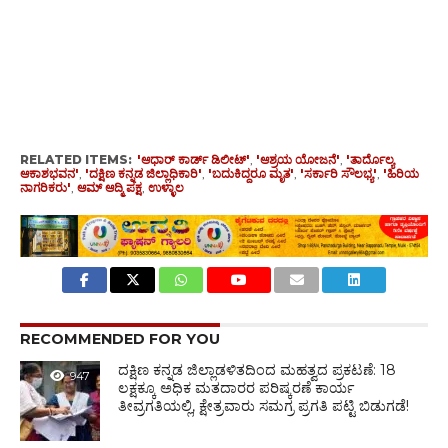
RELATED ITEMS:
'ಆಧಾರ್ ಕಾರ್ಡ್ ಡಿಲೀಟ್'
,
'ಆಶ್ರಯ ಯೋಜನೆ'
,
'ತಾರ್ದೊಲ್ಯ
ಆಕಾಶಭವನ'
,
'ದಕ್ಷಿಣ ಕನ್ನಡ ಜಿಲ್ಲಾಧಿಕಾರಿ'
,
'ಬದುಕಿದ್ದರೂ ಮೃತ'
,
'ಸರ್ಕಾರಿ ಸೌಲಭ್ಯ'
,
'ಹಿರಿಯ
ನಾಗರಿಕರು'
,
ಆಮ್ ಆದ್ಮಿ ಪಕ್ಷ
,
ಉಳ್ಳಾಲ
RECOMMENDED FOR YOU
ದಕ್ಷಿಣ ಕನ್ನಡ ಜಿಲ್ಲಾಡಳಿತದಿಂದ ಮಹತ್ವದ ಪ್ರಕಟಣೆ: 18
947
ಲಕ್ಷಕ್ಕೂ ಅಧಿಕ ಮತದಾರರ ಪರಿಷ್ಕರಣೆ ಕಾರ್ಯ
ತೀವ್ರಗತಿಯಲ್ಲಿ, ಕ್ಷೇತ್ರವಾರು ಸಮಗ್ರ ಪ್ರಗತಿ ಪಟ್ಟಿ ಬಿಡುಗಡೆ!