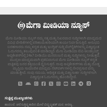
ಮೆಗಾ ಮೀಡಿಯಾ ನ್ಯೂಸ್ ನಮ್ಮ ಸತ್ಯ ಮತ್ತು ನಿಖರವಾದ ಸುದ್ದಿಗಳಾಗಿ ಮಾಧ್ಯಮದ
ವಿವಿಧ ವೇದಿಕೆಗಳಲ್ಲಿ ಪರಿಣಾಮಕಾರಿಯಾಗಿ ಕಾರ್ಯನಿರ್ವಹಿಸುತ್ತಿದೆ. ಅನುಭವಿ
ಬರಹಗಾರರು ನಮ್ಮ ಕನ್ನಡ ಮತ್ತು ಇಂಗ್ಲಿಷ್ ಸುದ್ದಿ ವೆಬ್‌ಸೈಟ್‌ಗಳನ್ನು ವಿಶ್ವಾದ್ಯಂತ
ಓದುಗರನ್ನು ತಲುಪುವಂತೆ ಮಾಡಿದ್ದಾರೆ. ಮೆಗಾ ಮೀಡಿಯಾ ಟಿವಿ ಆಂಡ್ರಾಯ್ಡ್
ಅಪ್ಲಿಕೇಶನ್‌ನಲ್ಲಿ 24x7 ವೀಡಿಯೊ ಮನರಂಜನೆ ಮತ್ತು ಸುದ್ದಿಗಳನ್ನು ನೀಡುತ್ತದೆ.
ಮುದ್ರಣ ಮಾಧ್ಯಮವಾಗಿ ಪ್ರಕಟವಾಗುವ ಮೆಗಾ ಮೀಡಿಯಾ ನ್ಯೂಸ್ ಕನ್ನಡ
ಪಾಕ್ಷಿಕವು ಜನರ ಶಕ್ತಿಯಂತೆ ಧ್ವನಿಸುತ್ತದೆ. ನಾವು ಅಪ್ಲಿಕೇಶನ್‌ಗಳು ಮತ್ತು ದೊಡ್ಡ
ವ್ಯಾಪ್ತಿಯ ಸಾಮಾಜಿಕ ಮಾಧ್ಯಮ ನೆಟ್‌ವರ್ಕ್‌ಗಳಲ್ಲಿ ನೇರಪ್ರಸಾರ ವನ್ನು
ಮಾಡುತ್ತೇವೆ. ನಾವು ಸಮಯ, ಅಧಿಕೃತ ಮತ್ತು ವಿಶ್ವಾಸಾರ್ಹ ಸುದ್ದಿಗಳಿಗಾಗಿ
ವಿಶ್ವಾದ್ಯಂತ ಓದುಗರನ್ನು ಹೊಂದಿದ್ದೇವೆ.
ಸಂಕ್ಷಿಪ್ತ ಮುಖ್ಯಾಂಶಗಳು
ಹಾವಂಜೆ: ಚಲಿಸುತ್ತಿದ್ದ ಕಾರಿನ ಮೇಲೆ ಬಿದ್ದ ಬೃಹತ್ ಮರ; ಅರಣ್ಯ...