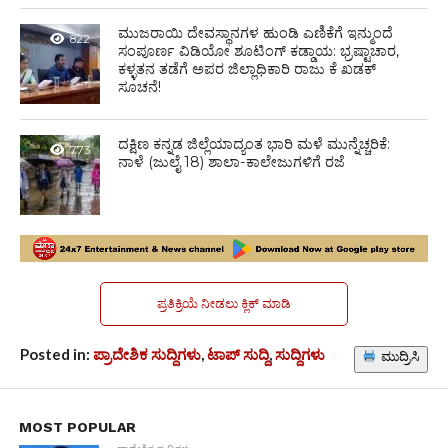
ಮುಜರಾಯಿ ದೇವಸ್ಥಾನಗಳ ಹುಂಡಿ ಎಣಿಕೆಗೆ ಇನ್ಮುಂದೆ
822
ಸಂಪೂರ್ಣ ವಿಡಿಯೋ ಶೂಟಿಂಗ್ ಕಡ್ಡಾಯ: ಭ್ರಷ್ಟಾಚಾರ,
ಕಳ್ಳತನ ತಡೆಗೆ ಅಪರ ಜಿಲ್ಲಾಧಿಕಾರಿ ರಾಜು ಕೆ ಖಡಕ್
ಸೂಚನೆ!
ದಕ್ಷಿಣ ಕನ್ನಡ ಜಿಲ್ಲೆಯಾದ್ಯಂತ ಭಾರಿ ಮಳೆ ಮುನ್ನೆಚ್ಚರಿಕೆ:
773
ನಾಳೆ (ಜುಲೈ 18) ಶಾಲಾ-ಕಾಲೇಜುಗಳಿಗೆ ರಜೆ
ಪ್ರತಿಕ್ರಿಯೆ ನೀಡಲು ಕ್ಲಿಕ್ ಮಾಡಿ
Posted in:
ಪ್ರಾದೇಶಿಕ ಸುದ್ದಿಗಳು
,
ಟಾಪ್ ಸುದ್ದಿ
,
ಸುದ್ದಿಗಳು
ಮುದ್ರಿಸಿ
MOST POPULAR