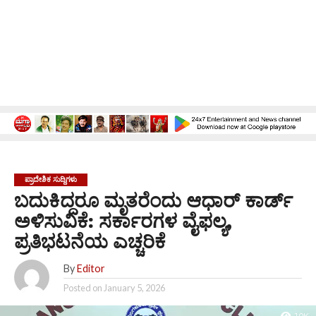
ಪ್ರಾದೇಶಿಕ ಸುದ್ದಿಗಳು
ಬದುಕಿದ್ದರೂ ಮೃತರೆಂದು ಆಧಾರ್ ಕಾರ್ಡ್
ಅಳಿಸುವಿಕೆ: ಸರ್ಕಾರಗಳ ವೈಫಲ್ಯ,
ಪ್ರತಿಭಟನೆಯ ಎಚ್ಚರಿಕೆ
By
Editor
Posted on
January 5, 2026