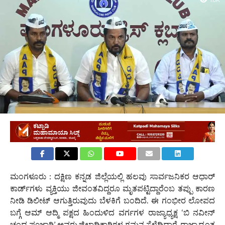
1.0K
ಮಂಗಳೂರು : ದಕ್ಷಿಣ ಕನ್ನಡ ಜಿಲ್ಲೆಯಲ್ಲಿ ಹಲವು ಸಾರ್ವಜನಿಕರ ಆಧಾರ್
ಕಾರ್ಡ್‌ಗಳು ವ್ಯಕ್ತಿಯು ಜೀವಂತವಿದ್ದರೂ ಮೃತಪಟ್ಟಿದ್ದಾರೆಂಬ ತಪ್ಪು ಕಾರಣ
ನೀಡಿ ಡಿಲೀಟ್ ಆಗುತ್ತಿರುವುದು ಬೆಳಕಿಗೆ ಬಂದಿದೆ. ಈ ಗಂಭೀರ ಲೋಪದ
ಬಗ್ಗೆ ಆಮ್ ಆದ್ಮಿ ಪಕ್ಷದ ಹಿಂದುಳಿದ ವರ್ಗಗಳ ರಾಜ್ಯಾಧ್ಯಕ್ಷ ‘ಬಿ ನವೀನ್
ಚಂದ್ರ ಪೂಜಾರಿ’ ಅವರು ಜಿಲ್ಲಾಧಿಕಾರಿಗಳ ಗಮನ ಸೆಳೆದಿದ್ದಾರೆ. ರಾಜ್ಯಾದ್ಯಂತ