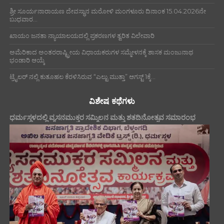
ಶ್ರೀ ಸೂರ್ಯನಾರಾಯಣ ದೇವಸ್ಥಾನ ಮರೋಳಿ ಮಂಗಳೂರು ದಿನಾಂಕ 15.04.2026ನೇ
ಬುಧವಾರ...
ಖಾಯಂ ಜನತಾ ನ್ಯಾಯಾಲಯದಲ್ಲಿ ಪ್ರಕರಣಗಳ ತ್ವರಿತ ವಿಲೇವಾರಿ
ಅಮೆರಿಕಾದ ಅಂತರರಾಷ್ಟ್ರೀಯ ವಿಧಾಯಕರುಗಳ ಸಮ್ಮೇಳನಕ್ಕೆ ಶಾಸಕ ಮಂಜುನಾಥ
ಭಂಡಾರಿ ಆಯ್ಕೆ
ಟ್ರೈಲರ್ ನಲ್ಲಿ ಕುತೂಹಲ ಕೆರಳಿಸಿರುವ “ಎಲ್ಟು ಮುತ್ತಾ” ಆಗಸ್ಟ್ 1ಕ್ಕೆ...
ವಿಶೇಷ ಕಥೆಗಳು
ಧರ್ಮಸ್ಥಳದಲ್ಲಿ ವ್ಯಸನಮುಕ್ತರ ಸಮ್ಮಿಲನ ಮತ್ತು ಶತದಿನೋತ್ಸವ ಸಮಾರಂಭ