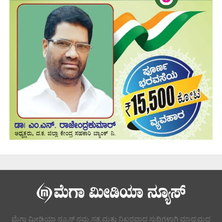
ಮೆಗಾ ಮೀಡಿಯಾ ನ್ಯೂಸ್ ನಮ್ಮ ಸತ್ಯ ಮತ್ತು ನಿಖರವಾದ ಸುದ್ದಿಗಳಾಗಿ ಮಾಧ್ಯಮದ