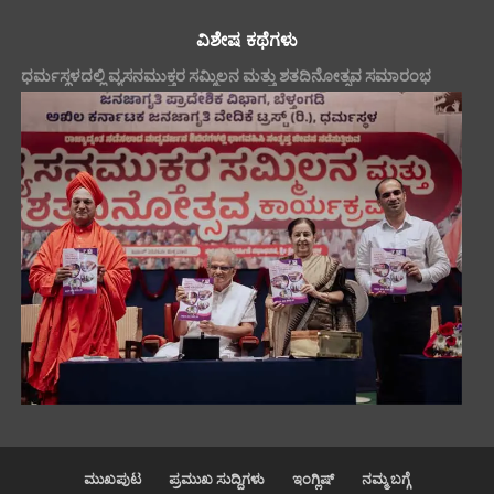
ವಿಶೇಷ ಕಥೆಗಳು
ಧರ್ಮಸ್ಥಳದಲ್ಲಿ ವ್ಯಸನಮುಕ್ತರ ಸಮ್ಮಿಲನ ಮತ್ತು ಶತದಿನೋತ್ಸವ ಸಮಾರಂಭ
ಮುಖಪುಟ
ಪ್ರಮುಖ ಸುದ್ದಿಗಳು
ಇಂಗ್ಲಿಷ್
ನಮ್ಮ ಬಗ್ಗೆ