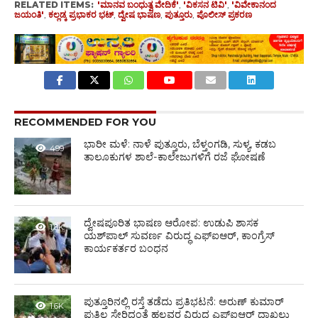
RELATED ITEMS:
'ಮಾನವ ಬಂಧುತ್ವ ವೇದಿಕೆ'
,
'ವಿಕಸನ ಟಿವಿ'
,
'ವಿವೇಕಾನಂದ
ಜಯಂತಿ'
,
ಕಲ್ಲಡ್ಕ ಪ್ರಭಾಕರ ಭಟ್
,
ದ್ವೇಷ ಭಾಷಣ
,
ಪುತ್ತೂರು
,
ಪೊಲೀಸ್ ಪ್ರಕರಣ
RECOMMENDED FOR YOU
ಭಾರೀ ಮಳೆ: ನಾಳೆ ಪುತ್ತೂರು, ಬೆಳ್ತಂಗಡಿ, ಸುಳ್ಯ, ಕಡಬ
499
ತಾಲೂಕುಗಳ ಶಾಲೆ-ಕಾಲೇಜುಗಳಿಗೆ ರಜೆ ಘೋಷಣೆ
ದ್ವೇಷಪೂರಿತ ಭಾಷಣ ಆರೋಪ: ಉಡುಪಿ ಶಾಸಕ
1.8K
ಯಶ್‌ಪಾಲ್ ಸುವರ್ಣ ವಿರುದ್ಧ ಎಫ್‌ಐಆರ್, ಕಾಂಗ್ರೆಸ್
ಕಾರ್ಯಕರ್ತರ ಬಂಧನ
ಪುತ್ತೂರಿನಲ್ಲಿ ರಸ್ತೆ ತಡೆದು ಪ್ರತಿಭಟನೆ: ಅರುಣ್ ಕುಮಾರ್
1.6K
ಪುತ್ತಿಲ ಸೇರಿದಂತೆ ಹಲವರ ವಿರುದ್ಧ ಎಫ್‌ಐಆರ್ ದಾಖಲು