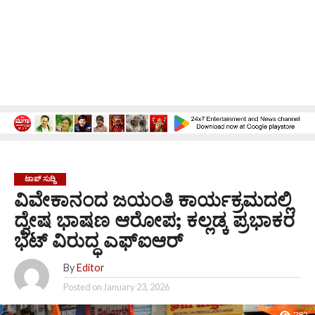
ಟಾಪ್ ಸುದ್ದಿ
ವಿವೇಕಾನಂದ ಜಯಂತಿ ಕಾರ್ಯಕ್ರಮದಲ್ಲಿ
ದ್ವೇಷ ಭಾಷಣ ಆರೋಪ; ಕಲ್ಲಡ್ಕ ಪ್ರಭಾಕರ
ಭಟ್ ವಿರುದ್ಧ ಎಫ್‌ಐಆರ್
By
Editor
Posted on
January 23, 2026