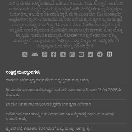
ವಿವಿಧ ವೇದಿಕೆಗಳಲ್ಲಿ ಪರಿಣಾಮಕಾರಿಯಾಗಿ ಕಾರ್ಯನಿರ್ವಹಿಸುತ್ತಿದೆ. ಅನುಭವಿ
ಬರಹಗಾರರು ನಮ್ಮ ಕನ್ನಡ ಮತ್ತು ಇಂಗ್ಲಿಷ್ ಸುದ್ದಿ ವೆಬ್‌ಸೈಟ್‌ಗಳನ್ನು ವಿಶ್ವಾದ್ಯಂತ
ಓದುಗರನ್ನು ತಲುಪುವಂತೆ ಮಾಡಿದ್ದಾರೆ. ಮೆಗಾ ಮೀಡಿಯಾ ಟಿವಿ ಆಂಡ್ರಾಯ್ಡ್
ಅಪ್ಲಿಕೇಶನ್‌ನಲ್ಲಿ 24x7 ವೀಡಿಯೊ ಮನರಂಜನೆ ಮತ್ತು ಸುದ್ದಿಗಳನ್ನು ನೀಡುತ್ತದೆ.
ಮುದ್ರಣ ಮಾಧ್ಯಮವಾಗಿ ಪ್ರಕಟವಾಗುವ ಮೆಗಾ ಮೀಡಿಯಾ ನ್ಯೂಸ್ ಕನ್ನಡ
ಪಾಕ್ಷಿಕವು ಜನರ ಶಕ್ತಿಯಂತೆ ಧ್ವನಿಸುತ್ತದೆ. ನಾವು ಅಪ್ಲಿಕೇಶನ್‌ಗಳು ಮತ್ತು ದೊಡ್ಡ
ವ್ಯಾಪ್ತಿಯ ಸಾಮಾಜಿಕ ಮಾಧ್ಯಮ ನೆಟ್‌ವರ್ಕ್‌ಗಳಲ್ಲಿ ನೇರಪ್ರಸಾರ ವನ್ನು
ಮಾಡುತ್ತೇವೆ. ನಾವು ಸಮಯ, ಅಧಿಕೃತ ಮತ್ತು ವಿಶ್ವಾಸಾರ್ಹ ಸುದ್ದಿಗಳಿಗಾಗಿ
ವಿಶ್ವಾದ್ಯಂತ ಓದುಗರನ್ನು ಹೊಂದಿದ್ದೇವೆ.
ಸಂಕ್ಷಿಪ್ತ ಮುಖ್ಯಾಂಶಗಳು
ಹಾವಂಜೆ: ಚಲಿಸುತ್ತಿದ್ದ ಕಾರಿನ ಮೇಲೆ ಬಿದ್ದ ಬೃಹತ್ ಮರ; ಅರಣ್ಯ...
ಶ್ರೀ ಸೂರ್ಯನಾರಾಯಣ ದೇವಸ್ಥಾನ ಮರೋಳಿ ಮಂಗಳೂರು ದಿನಾಂಕ 15.04.2026ನೇ
ಬುಧವಾರ...
ಖಾಯಂ ಜನತಾ ನ್ಯಾಯಾಲಯದಲ್ಲಿ ಪ್ರಕರಣಗಳ ತ್ವರಿತ ವಿಲೇವಾರಿ
ಅಮೆರಿಕಾದ ಅಂತರರಾಷ್ಟ್ರೀಯ ವಿಧಾಯಕರುಗಳ ಸಮ್ಮೇಳನಕ್ಕೆ ಶಾಸಕ ಮಂಜುನಾಥ
ಭಂಡಾರಿ ಆಯ್ಕೆ
ಟ್ರೈಲರ್ ನಲ್ಲಿ ಕುತೂಹಲ ಕೆರಳಿಸಿರುವ “ಎಲ್ಟು ಮುತ್ತಾ” ಆಗಸ್ಟ್ 1ಕ್ಕೆ...