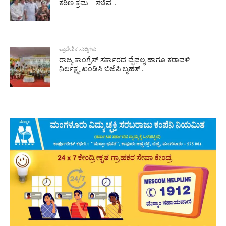
ಕಠಿಣ ಕ್ರಮ – ಸಚಿವ...
ಪ್ರಾದೇಶಿಕ ಸುದ್ದಿಗಳು
ರಾಜ್ಯ ಕಾಂಗ್ರೆಸ್ ಸರ್ಕಾರದ ವೈಫಲ್ಯ ಹಾಗೂ ಕರಾವಳಿ
ನಿರ್ಲಕ್ಷ್ಯ ಖಂಡಿಸಿ ಬಿಜೆಪಿ ಬೃಹತ್...