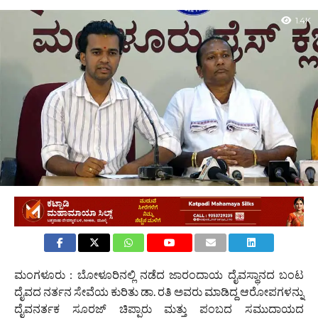
1.4K
ಮಂಗಳೂರು : ಬೋಳೂರಿನಲ್ಲಿ ನಡೆದ ಜಾರಂದಾಯ ದೈವಸ್ಥಾನದ ಬಂಟ
ದೈವದ ನರ್ತನ ಸೇವೆಯ ಕುರಿತು ಡಾ. ರತಿ ಅವರು ಮಾಡಿದ್ದ ಆರೋಪಗಳನ್ನು
ದೈವನರ್ತಕ ಸೂರಜ್ ಚಿಪ್ಪಾರು ಮತ್ತು ಪಂಬದ ಸಮುದಾಯದ