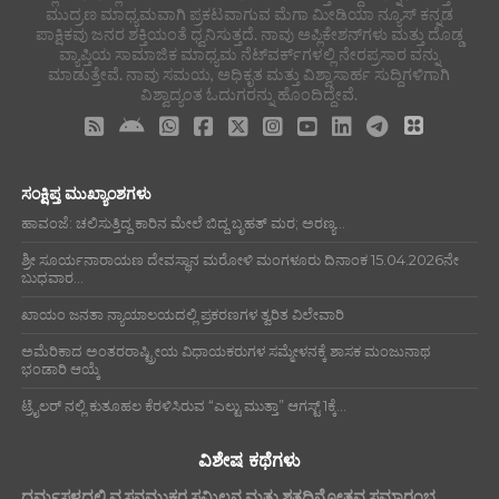
ಮುದ್ರಣ ಮಾಧ್ಯಮವಾಗಿ ಪ್ರಕಟವಾಗುವ ಮೆಗಾ ಮೀಡಿಯಾ ನ್ಯೂಸ್ ಕನ್ನಡ
ಪಾಕ್ಷಿಕವು ಜನರ ಶಕ್ತಿಯಂತೆ ಧ್ವನಿಸುತ್ತದೆ. ನಾವು ಅಪ್ಲಿಕೇಶನ್‌ಗಳು ಮತ್ತು ದೊಡ್ಡ
ವ್ಯಾಪ್ತಿಯ ಸಾಮಾಜಿಕ ಮಾಧ್ಯಮ ನೆಟ್‌ವರ್ಕ್‌ಗಳಲ್ಲಿ ನೇರಪ್ರಸಾರ ವನ್ನು
ಮಾಡುತ್ತೇವೆ. ನಾವು ಸಮಯ, ಅಧಿಕೃತ ಮತ್ತು ವಿಶ್ವಾಸಾರ್ಹ ಸುದ್ದಿಗಳಿಗಾಗಿ
ವಿಶ್ವಾದ್ಯಂತ ಓದುಗರನ್ನು ಹೊಂದಿದ್ದೇವೆ.
ಸಂಕ್ಷಿಪ್ತ ಮುಖ್ಯಾಂಶಗಳು
ಹಾವಂಜೆ: ಚಲಿಸುತ್ತಿದ್ದ ಕಾರಿನ ಮೇಲೆ ಬಿದ್ದ ಬೃಹತ್ ಮರ; ಅರಣ್ಯ...
ಶ್ರೀ ಸೂರ್ಯನಾರಾಯಣ ದೇವಸ್ಥಾನ ಮರೋಳಿ ಮಂಗಳೂರು ದಿನಾಂಕ 15.04.2026ನೇ
ಬುಧವಾರ...
ಖಾಯಂ ಜನತಾ ನ್ಯಾಯಾಲಯದಲ್ಲಿ ಪ್ರಕರಣಗಳ ತ್ವರಿತ ವಿಲೇವಾರಿ
ಅಮೆರಿಕಾದ ಅಂತರರಾಷ್ಟ್ರೀಯ ವಿಧಾಯಕರುಗಳ ಸಮ್ಮೇಳನಕ್ಕೆ ಶಾಸಕ ಮಂಜುನಾಥ
ಭಂಡಾರಿ ಆಯ್ಕೆ
ಟ್ರೈಲರ್ ನಲ್ಲಿ ಕುತೂಹಲ ಕೆರಳಿಸಿರುವ “ಎಲ್ಟು ಮುತ್ತಾ” ಆಗಸ್ಟ್ 1ಕ್ಕೆ...
ವಿಶೇಷ ಕಥೆಗಳು
ಧರ್ಮಸ್ಥಳದಲ್ಲಿ ವ್ಯಸನಮುಕ್ತರ ಸಮ್ಮಿಲನ ಮತ್ತು ಶತದಿನೋತ್ಸವ ಸಮಾರಂಭ