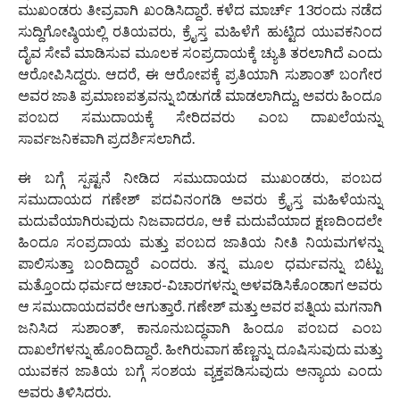
ಮುಖಂಡರು ತೀವ್ರವಾಗಿ ಖಂಡಿಸಿದ್ದಾರೆ. ಕಳೆದ ಮಾರ್ಚ್ 13ರಂದು ನಡೆದ
ಸುದ್ದಿಗೋಷ್ಠಿಯಲ್ಲಿ ರತಿಯವರು, ಕ್ರೈಸ್ತ ಮಹಿಳೆಗೆ ಹುಟ್ಟಿದ ಯುವಕನಿಂದ
ದೈವ ಸೇವೆ ಮಾಡಿಸುವ ಮೂಲಕ ಸಂಪ್ರದಾಯಕ್ಕೆ ಚ್ಯುತಿ ತರಲಾಗಿದೆ ಎಂದು
ಆರೋಪಿಸಿದ್ದರು. ಆದರೆ, ಈ ಆರೋಪಕ್ಕೆ ಪ್ರತಿಯಾಗಿ ಸುಶಾಂತ್ ಬಂಗೇರ
ಅವರ ಜಾತಿ ಪ್ರಮಾಣಪತ್ರವನ್ನು ಬಿಡುಗಡೆ ಮಾಡಲಾಗಿದ್ದು, ಅವರು ಹಿಂದೂ
ಪಂಬದ ಸಮುದಾಯಕ್ಕೆ ಸೇರಿದವರು ಎಂಬ ದಾಖಲೆಯನ್ನು
ಸಾರ್ವಜನಿಕವಾಗಿ ಪ್ರದರ್ಶಿಸಲಾಗಿದೆ.
ಈ ಬಗ್ಗೆ ಸ್ಪಷ್ಟನೆ ನೀಡಿದ ಸಮುದಾಯದ ಮುಖಂಡರು, ಪಂಬದ
ಸಮುದಾಯದ ಗಣೇಶ್ ಪದವಿನಂಗಡಿ ಅವರು ಕ್ರೈಸ್ತ ಮಹಿಳೆಯನ್ನು
ಮದುವೆಯಾಗಿರುವುದು ನಿಜವಾದರೂ, ಆಕೆ ಮದುವೆಯಾದ ಕ್ಷಣದಿಂದಲೇ
ಹಿಂದೂ ಸಂಪ್ರದಾಯ ಮತ್ತು ಪಂಬದ ಜಾತಿಯ ನೀತಿ ನಿಯಮಗಳನ್ನು
ಪಾಲಿಸುತ್ತಾ ಬಂದಿದ್ದಾರೆ ಎಂದರು. ತನ್ನ ಮೂಲ ಧರ್ಮವನ್ನು ಬಿಟ್ಟು
ಮತ್ತೊಂದು ಧರ್ಮದ ಆಚಾರ-ವಿಚಾರಗಳನ್ನು ಅಳವಡಿಸಿಕೊಂಡಾಗ ಅವರು
ಆ ಸಮುದಾಯದವರೇ ಆಗುತ್ತಾರೆ. ಗಣೇಶ್ ಮತ್ತು ಅವರ ಪತ್ನಿಯ ಮಗನಾಗಿ
ಜನಿಸಿದ ಸುಶಾಂತ್, ಕಾನೂನುಬದ್ಧವಾಗಿ ಹಿಂದೂ ಪಂಬದ ಎಂಬ
ದಾಖಲೆಗಳನ್ನು ಹೊಂದಿದ್ದಾರೆ. ಹೀಗಿರುವಾಗ ಹೆಣ್ಣನ್ನು ದೂಷಿಸುವುದು ಮತ್ತು
ಯುವಕನ ಜಾತಿಯ ಬಗ್ಗೆ ಸಂಶಯ ವ್ಯಕ್ತಪಡಿಸುವುದು ಅನ್ಯಾಯ ಎಂದು
ಅವರು ತಿಳಿಸಿದರು.