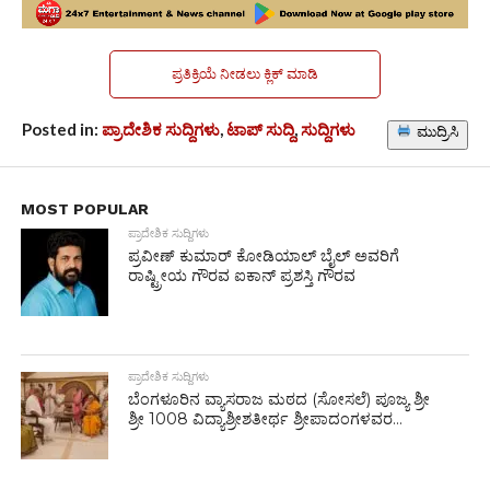
ಪ್ರತಿಕ್ರಿಯೆ ನೀಡಲು ಕ್ಲಿಕ್ ಮಾಡಿ
Posted in:
ಪ್ರಾದೇಶಿಕ ಸುದ್ದಿಗಳು
,
ಟಾಪ್ ಸುದ್ದಿ
,
ಸುದ್ದಿಗಳು
ಮುದ್ರಿಸಿ
MOST POPULAR
ಪ್ರಾದೇಶಿಕ ಸುದ್ದಿಗಳು
ಪ್ರವೀಣ್ ಕುಮಾರ್ ಕೋಡಿಯಾಲ್ ಬೈಲ್ ಅವರಿಗೆ
ರಾಷ್ಟ್ರೀಯ ಗೌರವ ಐಕಾನ್ ಪ್ರಶಸ್ತಿ ಗೌರವ
ಪ್ರಾದೇಶಿಕ ಸುದ್ದಿಗಳು
ಬೆಂಗಳೂರಿನ ವ್ಯಾಸರಾಜ ಮಠದ (ಸೋಸಲೆ) ಪೂಜ್ಯ ಶ್ರೀ
ಶ್ರೀ 1008 ವಿದ್ಯಾಶ್ರೀಶತೀರ್ಥ ಶ್ರೀಪಾದಂಗಳವರ...