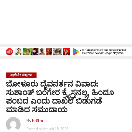
ಪ್ರಾದೇಶಿಕ ಸುದ್ದಿಗಳು
ಬೋಳೂರು ದೈವನರ್ತನ ವಿವಾದ:
ಸುಶಾಂತ್ ಬಂಗೇರ ಕ್ರೈಸ್ತನಲ್ಲ, ಹಿಂದೂ
ಪಂಬದ ಎಂದು ದಾಖಲೆ ಬಿಡುಗಡೆ
ಮಾಡಿದ ಸಮುದಾಯ
By
Editor
Posted on
March 18, 2026