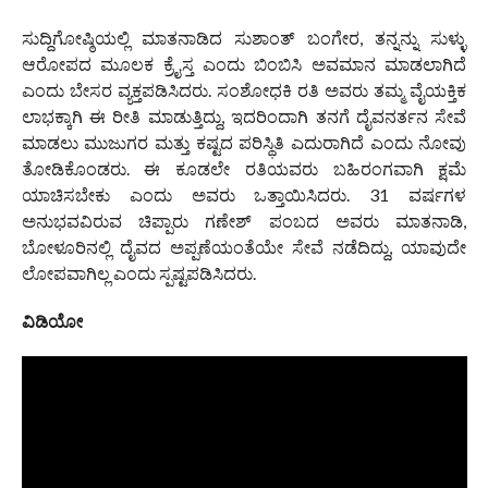
ಸುದ್ದಿಗೋಷ್ಠಿಯಲ್ಲಿ ಮಾತನಾಡಿದ ಸುಶಾಂತ್ ಬಂಗೇರ, ತನ್ನನ್ನು ಸುಳ್ಳು
ಆರೋಪದ ಮೂಲಕ ಕ್ರೈಸ್ತ ಎಂದು ಬಿಂಬಿಸಿ ಅವಮಾನ ಮಾಡಲಾಗಿದೆ
ಎಂದು ಬೇಸರ ವ್ಯಕ್ತಪಡಿಸಿದರು. ಸಂಶೋಧಕಿ ರತಿ ಅವರು ತಮ್ಮ ವೈಯಕ್ತಿಕ
ಲಾಭಕ್ಕಾಗಿ ಈ ರೀತಿ ಮಾಡುತ್ತಿದ್ದು, ಇದರಿಂದಾಗಿ ತನಗೆ ದೈವನರ್ತನ ಸೇವೆ
ಮಾಡಲು ಮುಜುಗರ ಮತ್ತು ಕಷ್ಟದ ಪರಿಸ್ಥಿತಿ ಎದುರಾಗಿದೆ ಎಂದು ನೋವು
ತೋಡಿಕೊಂಡರು. ಈ ಕೂಡಲೇ ರತಿಯವರು ಬಹಿರಂಗವಾಗಿ ಕ್ಷಮೆ
ಯಾಚಿಸಬೇಕು ಎಂದು ಅವರು ಒತ್ತಾಯಿಸಿದರು. 31 ವರ್ಷಗಳ
ಅನುಭವವಿರುವ ಚಿಪ್ಪಾರು ಗಣೇಶ್ ಪಂಬದ ಅವರು ಮಾತನಾಡಿ,
ಬೋಳೂರಿನಲ್ಲಿ ದೈವದ ಅಪ್ಪಣೆಯಂತೆಯೇ ಸೇವೆ ನಡೆದಿದ್ದು, ಯಾವುದೇ
ಲೋಪವಾಗಿಲ್ಲ ಎಂದು ಸ್ಪಷ್ಟಪಡಿಸಿದರು.
ವಿಡಿಯೋ