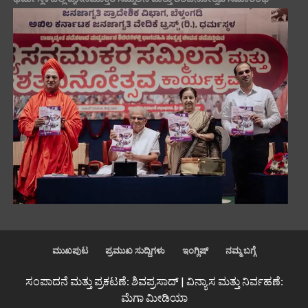
ಮುಖಪುಟ
ಪ್ರಮುಖ ಸುದ್ದಿಗಳು
ಇಂಗ್ಲಿಷ್
ನಮ್ಮ ಬಗ್ಗೆ
ಸಂಪಾದನೆ ಮತ್ತು ಪ್ರಕಟಣೆ: ಶಿವಪ್ರಸಾದ್ | ವಿನ್ಯಾಸ ಮತ್ತು ನಿರ್ವಹಣೆ:
ಮೆಗಾ ಮೀಡಿಯಾ