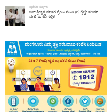
ಪ್ರಾದೇಶಿಕ ಸುದ್ದಿಗಳು
ಜಯಶ್ರೀಕೃಷ್ಣ ಪರಿಸರ ಪ್ರೇಮಿ ಸಮಿತಿ (ರಿ) ರೈಲ್ವೇ ಸಚಿವರ
ಬೇಟಿ ಮನವಿ ಸಲ್ಲಿಕೆ