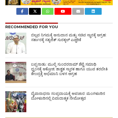
RECOMMENDED FOR YOU
ಬಿಲ್ಲವ ನಿಗಮಕ್ಕೆ ಅನುದಾನ ಮತ್ತು ಸಚಿವ ಸ್ಥಾನಕ್ಕೆ ಆಗ್ರಹ:
1.0K
ಸರ್ಕಾರಕ್ಕೆ ಸತ್ಯಜಿತ್ ಸುರತ್ಕಲ್ ಎಚ್ಚರಿಕೆ
ಬಪ್ಪನಾಡು: ಮುಲ್ಕಿ ಸುಂದರರಾಮ್ ಶೆಟ್ಟಿ ಸಮಾಧಿ
1.2K
ಧ್ವಂಸಕ್ಕೆ ಆಕ್ರೋಶ; ಶಾಶ್ವತ ಸ್ಮಾರಕ ಹಾಗೂ ಯುವ ತರಬೇತಿ
ಕೇಂದ್ರಕ್ಕೆ ಅಭಿಮಾನಿ ಬಳಗ ಆಗ್ರಹ
ದೈವಾರಾಧನಾ ಸಂಪ್ರದಾಯಕ್ಕೆ ಅಪಚಾರ: ಮಂಗಳೂರಿನ
1.2K
ಬೋಳೂರಿನಲ್ಲಿ ವಿವಾದಾತ್ಮಕ ನೇಮೋತ್ಸವ