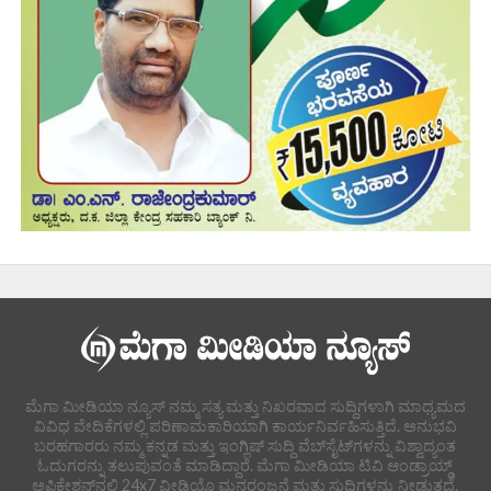
ಮೆಗಾ ಮೀಡಿಯಾ ನ್ಯೂಸ್ ನಮ್ಮ ಸತ್ಯ ಮತ್ತು ನಿಖರವಾದ ಸುದ್ದಿಗಳಾಗಿ ಮಾಧ್ಯಮದ
ವಿವಿಧ ವೇದಿಕೆಗಳಲ್ಲಿ ಪರಿಣಾಮಕಾರಿಯಾಗಿ ಕಾರ್ಯನಿರ್ವಹಿಸುತ್ತಿದೆ. ಅನುಭವಿ
ಬರಹಗಾರರು ನಮ್ಮ ಕನ್ನಡ ಮತ್ತು ಇಂಗ್ಲಿಷ್ ಸುದ್ದಿ ವೆಬ್‌ಸೈಟ್‌ಗಳನ್ನು ವಿಶ್ವಾದ್ಯಂತ
ಓದುಗರನ್ನು ತಲುಪುವಂತೆ ಮಾಡಿದ್ದಾರೆ. ಮೆಗಾ ಮೀಡಿಯಾ ಟಿವಿ ಆಂಡ್ರಾಯ್ಡ್
ಅಪ್ಲಿಕೇಶನ್‌ನಲ್ಲಿ 24x7 ವೀಡಿಯೊ ಮನರಂಜನೆ ಮತ್ತು ಸುದ್ದಿಗಳನ್ನು ನೀಡುತ್ತದೆ.