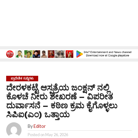
ಪ್ರಾದೇಶಿಕ ಸುದ್ದಿಗಳು
ದೇರಳಕಟ್ಟೆ ಆಸ್ಪತ್ರೆಯ ಜಂಕ್ಷನ್ ನಲ್ಲಿ
ಕೊಳಚೆ ನೀರು ಶೇಖರಣೆ – ವಿಪರೀತ
ದುರ್ವಾಸನೆ – ಕಠಿಣ ಕ್ರಮ ಕೈಗೊಳ್ಳಲು
ಸಿಪಿಐ(ಎಂ) ಒತ್ತಾಯ
By
Editor
Posted on
May 26, 2026