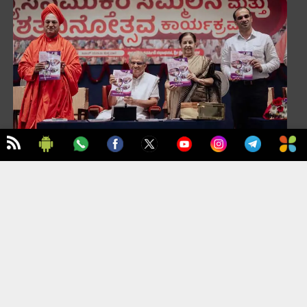
TO TOP
ಮುಖಪುಟ
ಪ್ರಮುಖ ಸುದ್ದಿಗಳು
ಇಂಗ್ಲಿಷ್
ನಮ್ಮ ಬಗ್ಗೆ
ಸಂಪಾದನೆ ಮತ್ತು ಪ್ರಕಟಣೆ: ಶಿವಪ್ರಸಾದ್ | ವಿನ್ಯಾಸ ಮತ್ತು ನಿರ್ವಹಣೆ:
ಮೆಗಾ ಮೀಡಿಯಾ
© Copyright 2008
www.megamedianews.com
ಎಲ್ಲಾ
ಹಕ್ಕುಗಳನ್ನು ಕಾಯ್ದಿರಿಸಲಾಗಿದೆ.
ಪ್ರೈವಸಿ ಪಾಲಿಸಿ