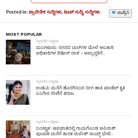
Posted in:
ಪ್ರಾದೇಶಿಕ ಸುದ್ದಿಗಳು
,
ಟಾಪ್ ಸುದ್ದಿ
,
ಸುದ್ದಿಗಳು
ಮುದ್ರಿಸಿ
MOST POPULAR
ಪ್ರಾದೇಶಿಕ ಸುದ್ದಿಗಳು
ಮಂಗಳೂರು: ನಗರದ ಬಾರ್‌ಗಳ ಮೇಲೆ ಅಬಕಾರಿ
ಅಧಿಕಾರಿಗಳ ದಿಢೀರ್ ದಾಳಿ – ಅಪ್ರಾಪ್ತರಿಗೆ...
ಪ್ರಾದೇಶಿಕ ಸುದ್ದಿಗಳು
ಉಡುಪಿ: ಮನೆಗೆ ಹೊರಗಿನಿಂದ ಬೀಗ ಹಾಕಿ ಮಾಡೆಲ್ ಕೃತಿ
ಬಂಗೇರ ನೇಣಿಗೆ ಶರಣು
ಪ್ರಾದೇಶಿಕ ಸುದ್ದಿಗಳು
ಬಂಟ್ವಾಳ: ಅಪಘಾತದಲ್ಲಿ ಗಾಯಗೊಂಡ ಅವಿನಾಶ್
ಪೂಜಾರಿ ಮನೆಗೆ ಶಾಸಕ ರಾಜೇಶ್ ನಾಯ್ಕ್ ಭೇಟಿ...