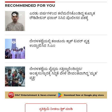
RECOMMENDED FOR YOU
ಎರಡು ವರ್ಷಗಳಿಂದ ತಲೆಮರೆಸಿಕೊಂಡಿದ್ದ ಕುಖ್ಯಾತ
1.9K
ರೌಡಿಶೀಟರ್ ಫರಾಜ್ ಸಿಸಿಬಿ ಪೊಲೀಸರ ವಶಕ್ಕೆ
ದೇರಳಕಟ್ಟೆಯಲ್ಲಿ ಕಣಚೂರು ಕ್ಲಾಕ್ ಟವರ್ ವೃತ್ತ
1.4K
ಉದ್ಘಾಟಿಸಿದ ಸಿ.ಎಂ
ದೇರಳಕಟ್ಟೆಯ ವೈದ್ಯರು ಸತ್ತಿದ್ದಾರೆಂದಿದ್ದರು!
2.2K
ಅಂತ್ಯಸಂಸ್ಕಾರಕ್ಕೆ ಸಿದ್ಧತೆ ವೇಳೆ ಜೀವಂತವಾಗಿದ್ದ ‘ಮೃತ’
ವ್ಯಕ್ತಿ!
ಪ್ರತಿಕ್ರಿಯೆ ನೀಡಲು ಕ್ಲಿಕ್ ಮಾಡಿ