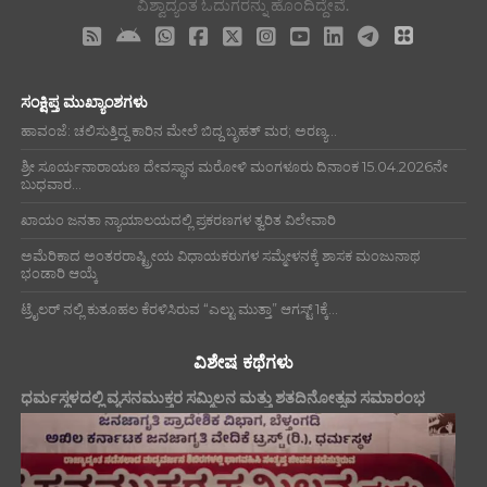
ವಿಶ್ವಾದ್ಯಂತ ಓದುಗರನ್ನು ಹೊಂದಿದ್ದೇವೆ.
ಸಂಕ್ಷಿಪ್ತ ಮುಖ್ಯಾಂಶಗಳು
ಹಾವಂಜೆ: ಚಲಿಸುತ್ತಿದ್ದ ಕಾರಿನ ಮೇಲೆ ಬಿದ್ದ ಬೃಹತ್ ಮರ; ಅರಣ್ಯ...
ಶ್ರೀ ಸೂರ್ಯನಾರಾಯಣ ದೇವಸ್ಥಾನ ಮರೋಳಿ ಮಂಗಳೂರು ದಿನಾಂಕ 15.04.2026ನೇ
ಬುಧವಾರ...
ಖಾಯಂ ಜನತಾ ನ್ಯಾಯಾಲಯದಲ್ಲಿ ಪ್ರಕರಣಗಳ ತ್ವರಿತ ವಿಲೇವಾರಿ
ಅಮೆರಿಕಾದ ಅಂತರರಾಷ್ಟ್ರೀಯ ವಿಧಾಯಕರುಗಳ ಸಮ್ಮೇಳನಕ್ಕೆ ಶಾಸಕ ಮಂಜುನಾಥ
ಭಂಡಾರಿ ಆಯ್ಕೆ
ಟ್ರೈಲರ್ ನಲ್ಲಿ ಕುತೂಹಲ ಕೆರಳಿಸಿರುವ “ಎಲ್ಟು ಮುತ್ತಾ” ಆಗಸ್ಟ್ 1ಕ್ಕೆ...
ವಿಶೇಷ ಕಥೆಗಳು
ಧರ್ಮಸ್ಥಳದಲ್ಲಿ ವ್ಯಸನಮುಕ್ತರ ಸಮ್ಮಿಲನ ಮತ್ತು ಶತದಿನೋತ್ಸವ ಸಮಾರಂಭ