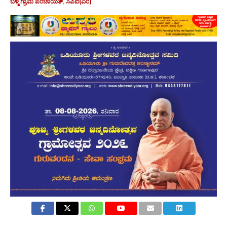
ಬೆಳ್ಮ ಗ್ರಾಮ ಪಂಚಾಯತ್
,
ಸಿಪಿಐ(ಎಂ)