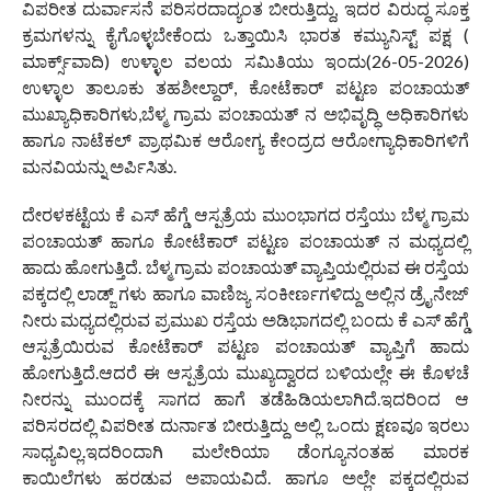
ವಿಪರೀತ ದುರ್ವಾಸನೆ ಪರಿಸರದಾದ್ಯಂತ ಬೀರುತ್ತಿದ್ದು, ಇದರ ವಿರುದ್ಧ ಸೂಕ್ತ
ಕ್ರಮಗಳನ್ನು ಕೈಗೊಳ್ಳಬೇಕೆಂದು ಒತ್ತಾಯಿಸಿ ಭಾರತ ಕಮ್ಯುನಿಸ್ಟ್ ಪಕ್ಷ (
ಮಾರ್ಕ್ಸ್‌ವಾದಿ) ಉಳ್ಳಾಲ ವಲಯ ಸಮಿತಿಯು ಇಂದು(26-05-2026)
ಉಳ್ಳಾಲ ತಾಲೂಕು ತಹಶೀಲ್ದಾರ್, ಕೋಟೆಕಾರ್ ಪಟ್ಟಣ ಪಂಚಾಯತ್
ಮುಖ್ಯಾಧಿಕಾರಿಗಳು,ಬೆಳ್ಮ ಗ್ರಾಮ ಪಂಚಾಯತ್ ನ‌ ಅಭಿವೃದ್ಧಿ ಅಧಿಕಾರಿಗಳು
ಹಾಗೂ ನಾಟೆಕಲ್ ಪ್ರಾಥಮಿಕ ಆರೋಗ್ಯ ಕೇಂದ್ರದ ಆರೋಗ್ಯಾಧಿಕಾರಿಗಳಿಗೆ
ಮನವಿಯನ್ನು ಅರ್ಪಿಸಿತು.
ದೇರಳಕಟ್ಟೆಯ ಕೆ ಎಸ್ ಹೆಗ್ಡೆ ಆಸ್ಪತ್ರೆಯ ಮುಂಭಾಗದ ರಸ್ತೆಯು ಬೆಳ್ಮ ಗ್ರಾಮ
ಪಂಚಾಯತ್ ಹಾಗೂ ಕೋಟೆಕಾರ್ ಪಟ್ಟಣ ಪಂಚಾಯತ್ ನ‌ ಮಧ್ಯದಲ್ಲಿ
ಹಾದು ಹೋಗುತ್ತಿದೆ. ಬೆಳ್ಮ ಗ್ರಾಮ ಪಂಚಾಯತ್ ವ್ಯಾಪ್ತಿಯಲ್ಲಿರುವ ಈ ರಸ್ತೆಯ
ಪಕ್ಕದಲ್ಲಿ ಲಾಡ್ಜ್ ಗಳು ಹಾಗೂ ವಾಣಿಜ್ಯ ಸಂಕೀರ್ಣಗಳಿದ್ದು ಅಲ್ಲಿನ ಡ್ರೈನೇಜ್
ನೀರು ಮಧ್ಯದಲ್ಲಿರುವ ಪ್ರಮುಖ ರಸ್ತೆಯ ಅಡಿಭಾಗದಲ್ಲಿ ಬಂದು ಕೆ ಎಸ್ ಹೆಗ್ಡೆ
ಆಸ್ಪತ್ರೆಯಿರುವ ಕೋಟೆಕಾರ್‌ ಪಟ್ಟಣ ಪಂಚಾಯತ್ ವ್ಯಾಪ್ತಿಗೆ ಹಾದು
ಹೋಗುತ್ತಿದೆ.ಆದರೆ ಈ ಆಸ್ಪತ್ರೆಯ ಮುಖ್ಯದ್ವಾರದ ಬಳಿಯಲ್ಲೇ ಈ ಕೊಳಚೆ
ನೀರನ್ನು ಮುಂದಕ್ಕೆ ಸಾಗದ ಹಾಗೆ ತಡೆಹಿಡಿಯಲಾಗಿದೆ.ಇದರಿಂದ ಆ
ಪರಿಸರದಲ್ಲಿ ವಿಪರೀತ ದುರ್ನಾತ ಬೀರುತ್ತಿದ್ದು ಅಲ್ಲಿ ಒಂದು ಕ್ಷಣವೂ ಇರಲು
ಸಾಧ್ಯವಿಲ್ಲ.ಇದರಿಂದಾಗಿ ಮಲೇರಿಯಾ ಡೆಂಗ್ಯೂನಂತಹ ಮಾರಕ
ಕಾಯಿಲೆಗಳು ಹರಡುವ ಅಪಾಯವಿದೆ. ಹಾಗೂ ಅಲ್ಲೇ ಪಕ್ಕದಲ್ಲಿರುವ