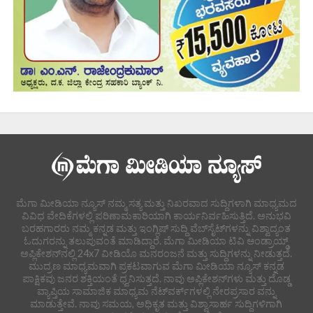
ಮೆಗಾ ಮೀಡಿಯಾ ನ್ಯೂಸ್ ನಮ್ಮ ಸತ್ಯ ಮತ್ತು ನಿಖರವಾದ ಸುದ್ದಿಗಳಾಗಿ ಮಾಧ್ಯಮದ
ವಿವಿಧ ವೇದಿಕೆಗಳಲ್ಲಿ ಪರಿಣಾಮಕಾರಿಯಾಗಿ ಕಾರ್ಯನಿರ್ವಹಿಸುತ್ತಿದೆ. ಅನುಭವಿ
ಬರಹಗಾರರು ನಮ್ಮ ಕನ್ನಡ ಮತ್ತು ಇಂಗ್ಲಿಷ್ ಸುದ್ದಿ ವೆಬ್‌ಸೈಟ್‌ಗಳನ್ನು ವಿಶ್ವಾದ್ಯಂತ
ಓದುಗರನ್ನು ತಲುಪುವಂತೆ ಮಾಡಿದ್ದಾರೆ. ಮೆಗಾ ಮೀಡಿಯಾ ಟಿವಿ ಆಂಡ್ರಾಯ್ಡ್
ಅಪ್ಲಿಕೇಶನ್‌ನಲ್ಲಿ 24x7 ವೀಡಿಯೊ ಮನರಂಜನೆ ಮತ್ತು ಸುದ್ದಿಗಳನ್ನು ನೀಡುತ್ತದೆ.
ಮುದ್ರಣ ಮಾಧ್ಯಮವಾಗಿ ಪ್ರಕಟವಾಗುವ ಮೆಗಾ ಮೀಡಿಯಾ ನ್ಯೂಸ್ ಕನ್ನಡ
ಪಾಕ್ಷಿಕವು ಜನರ ಶಕ್ತಿಯಂತೆ ಧ್ವನಿಸುತ್ತದೆ. ನಾವು ಅಪ್ಲಿಕೇಶನ್‌ಗಳು ಮತ್ತು ದೊಡ್ಡ
ವ್ಯಾಪ್ತಿಯ ಸಾಮಾಜಿಕ ಮಾಧ್ಯಮ ನೆಟ್‌ವರ್ಕ್‌ಗಳಲ್ಲಿ ನೇರಪ್ರಸಾರ ವನ್ನು
ಮಾಡುತ್ತೇವೆ. ನಾವು ಸಮಯ, ಅಧಿಕೃತ ಮತ್ತು ವಿಶ್ವಾಸಾರ್ಹ ಸುದ್ದಿಗಳಿಗಾಗಿ