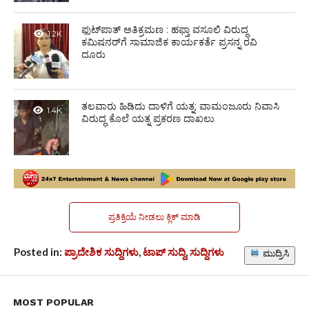
ಫುಟ್‌ಪಾತ್ ಅತಿಕ್ರಮಣ : ಹಫ್ತಾ ವಸೂಲಿ ವಿರುದ್ಧ
1.2K
ಕಮಿಷನರ್‌ಗೆ ಸಾಮಾಜಿಕ ಕಾರ್ಯಕರ್ತೆ ಪ್ರಸನ್ನ ರವಿ
ದೂರು
ತಲವಾರು ಹಿಡಿದು ದಾಳಿಗೆ ಯತ್ನ; ವಾಮಂಜೂರು ನಿವಾಸಿ
1.4K
ವಿರುದ್ಧ ಕೊಲೆ ಯತ್ನ ಪ್ರಕರಣ ದಾಖಲು
ಪ್ರತಿಕ್ರಿಯೆ ನೀಡಲು ಕ್ಲಿಕ್ ಮಾಡಿ
Posted in:
ಪ್ರಾದೇಶಿಕ ಸುದ್ದಿಗಳು
,
ಟಾಪ್ ಸುದ್ದಿ
,
ಸುದ್ದಿಗಳು
ಮುದ್ರಿಸಿ
MOST POPULAR