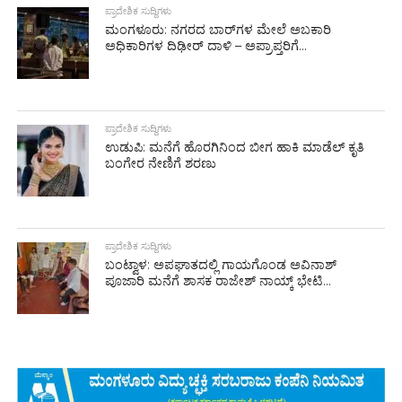
ಪ್ರಾದೇಶಿಕ ಸುದ್ದಿಗಳು
ಮಂಗಳೂರು: ನಗರದ ಬಾರ್‌ಗಳ ಮೇಲೆ ಅಬಕಾರಿ
ಅಧಿಕಾರಿಗಳ ದಿಢೀರ್ ದಾಳಿ – ಅಪ್ರಾಪ್ತರಿಗೆ...
ಪ್ರಾದೇಶಿಕ ಸುದ್ದಿಗಳು
ಉಡುಪಿ: ಮನೆಗೆ ಹೊರಗಿನಿಂದ ಬೀಗ ಹಾಕಿ ಮಾಡೆಲ್ ಕೃತಿ
ಬಂಗೇರ ನೇಣಿಗೆ ಶರಣು
ಪ್ರಾದೇಶಿಕ ಸುದ್ದಿಗಳು
ಬಂಟ್ವಾಳ: ಅಪಘಾತದಲ್ಲಿ ಗಾಯಗೊಂಡ ಅವಿನಾಶ್
ಪೂಜಾರಿ ಮನೆಗೆ ಶಾಸಕ ರಾಜೇಶ್ ನಾಯ್ಕ್ ಭೇಟಿ...