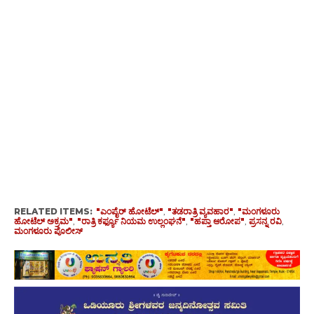
RELATED ITEMS:
"ಎಂಪೈರ್ ಹೋಟೆಲ್"
,
"ತಡರಾತ್ರಿ ವ್ಯವಹಾರ"
,
"ಮಂಗಳೂರು
ಹೋಟೆಲ್ ಅಕ್ರಮ"
,
"ರಾತ್ರಿ ಕರ್ಫ್ಯೂ ನಿಯಮ ಉಲ್ಲಂಘನೆ"
,
"ಹಪ್ತಾ ಆರೋಪ"
,
ಪ್ರಸನ್ನ ರವಿ
,
ಮಂಗಳೂರು ಪೊಲೀಸ್