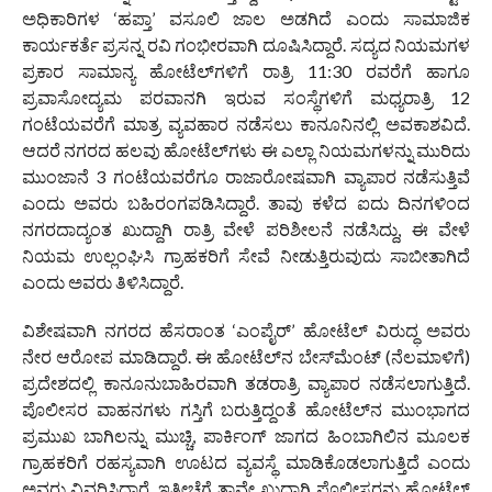
ಅಧಿಕಾರಿಗಳ ‘ಹಪ್ತಾ’ ವಸೂಲಿ ಜಾಲ ಅಡಗಿದೆ ಎಂದು ಸಾಮಾಜಿಕ
ಕಾರ್ಯಕರ್ತೆ ಪ್ರಸನ್ನ ರವಿ ಗಂಭೀರವಾಗಿ ದೂಷಿಸಿದ್ದಾರೆ. ಸದ್ಯದ ನಿಯಮಗಳ
ಪ್ರಕಾರ ಸಾಮಾನ್ಯ ಹೋಟೆಲ್‌ಗಳಿಗೆ ರಾತ್ರಿ 11:30 ರವರೆಗೆ ಹಾಗೂ
ಪ್ರವಾಸೋದ್ಯಮ ಪರವಾನಗಿ ಇರುವ ಸಂಸ್ಥೆಗಳಿಗೆ ಮಧ್ಯರಾತ್ರಿ 12
ಗಂಟೆಯವರೆಗೆ ಮಾತ್ರ ವ್ಯವಹಾರ ನಡೆಸಲು ಕಾನೂನಿನಲ್ಲಿ ಅವಕಾಶವಿದೆ.
ಆದರೆ ನಗರದ ಹಲವು ಹೋಟೆಲ್‌ಗಳು ಈ ಎಲ್ಲಾ ನಿಯಮಗಳನ್ನು ಮುರಿದು
ಮುಂಜಾನೆ 3 ಗಂಟೆಯವರೆಗೂ ರಾಜಾರೋಷವಾಗಿ ವ್ಯಾಪಾರ ನಡೆಸುತ್ತಿವೆ
ಎಂದು ಅವರು ಬಹಿರಂಗಪಡಿಸಿದ್ದಾರೆ. ತಾವು ಕಳೆದ ಐದು ದಿನಗಳಿಂದ
ನಗರದಾದ್ಯಂತ ಖುದ್ದಾಗಿ ರಾತ್ರಿ ವೇಳೆ ಪರಿಶೀಲನೆ ನಡೆಸಿದ್ದು, ಈ ವೇಳೆ
ನಿಯಮ ಉಲ್ಲಂಘಿಸಿ ಗ್ರಾಹಕರಿಗೆ ಸೇವೆ ನೀಡುತ್ತಿರುವುದು ಸಾಬೀತಾಗಿದೆ
ಎಂದು ಅವರು ತಿಳಿಸಿದ್ದಾರೆ.
ವಿಶೇಷವಾಗಿ ನಗರದ ಹೆಸರಾಂತ ‘ಎಂಪೈರ್’ ಹೋಟೆಲ್ ವಿರುದ್ಧ ಅವರು
ನೇರ ಆರೋಪ ಮಾಡಿದ್ದಾರೆ. ಈ ಹೋಟೆಲ್‌ನ ಬೇಸ್‌ಮೆಂಟ್ (ನೆಲಮಾಳಿಗೆ)
ಪ್ರದೇಶದಲ್ಲಿ ಕಾನೂನುಬಾಹಿರವಾಗಿ ತಡರಾತ್ರಿ ವ್ಯಾಪಾರ ನಡೆಸಲಾಗುತ್ತಿದೆ.
ಪೊಲೀಸರ ವಾಹನಗಳು ಗಸ್ತಿಗೆ ಬರುತ್ತಿದ್ದಂತೆ ಹೋಟೆಲ್‌ನ ಮುಂಭಾಗದ
ಪ್ರಮುಖ ಬಾಗಿಲನ್ನು ಮುಚ್ಚಿ, ಪಾರ್ಕಿಂಗ್ ಜಾಗದ ಹಿಂಬಾಗಿಲಿನ ಮೂಲಕ
ಗ್ರಾಹಕರಿಗೆ ರಹಸ್ಯವಾಗಿ ಊಟದ ವ್ಯವಸ್ಥೆ ಮಾಡಿಕೊಡಲಾಗುತ್ತಿದೆ ಎಂದು
ಅವರು ವಿವರಿಸಿದ್ದಾರೆ. ಇತ್ತೀಚೆಗೆ ತಾವೇ ಖುದ್ದಾಗಿ ಪೊಲೀಸರನ್ನು ಹೋಟೆಲ್