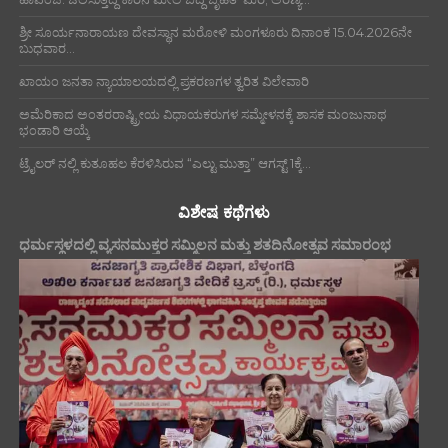
ಶ್ರೀ ಸೂರ್ಯನಾರಾಯಣ ದೇವಸ್ಥಾನ ಮರೋಳಿ ಮಂಗಳೂರು ದಿನಾಂಕ 15.04.2026ನೇ
ಬುಧವಾರ...
ಖಾಯಂ ಜನತಾ ನ್ಯಾಯಾಲಯದಲ್ಲಿ ಪ್ರಕರಣಗಳ ತ್ವರಿತ ವಿಲೇವಾರಿ
ಅಮೆರಿಕಾದ ಅಂತರರಾಷ್ಟ್ರೀಯ ವಿಧಾಯಕರುಗಳ ಸಮ್ಮೇಳನಕ್ಕೆ ಶಾಸಕ ಮಂಜುನಾಥ
ಭಂಡಾರಿ ಆಯ್ಕೆ
ಟ್ರೈಲರ್ ನಲ್ಲಿ ಕುತೂಹಲ ಕೆರಳಿಸಿರುವ “ಎಲ್ಟು ಮುತ್ತಾ” ಆಗಸ್ಟ್ 1ಕ್ಕೆ...
ವಿಶೇಷ ಕಥೆಗಳು
ಧರ್ಮಸ್ಥಳದಲ್ಲಿ ವ್ಯಸನಮುಕ್ತರ ಸಮ್ಮಿಲನ ಮತ್ತು ಶತದಿನೋತ್ಸವ ಸಮಾರಂಭ