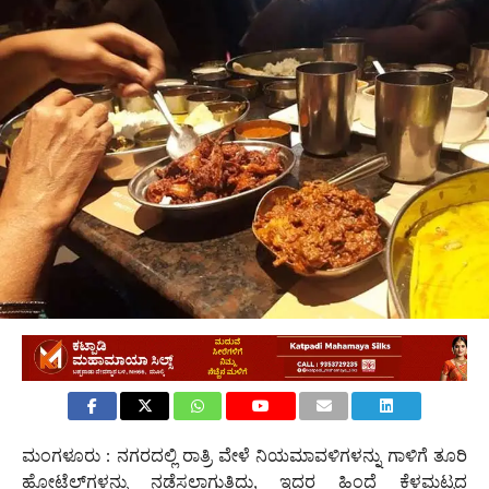
ಮಂಗಳೂರು : ನಗರದಲ್ಲಿ ರಾತ್ರಿ ವೇಳೆ ನಿಯಮಾವಳಿಗಳನ್ನು ಗಾಳಿಗೆ ತೂರಿ
ಹೋಟೆಲ್‌ಗಳನ್ನು ನಡೆಸಲಾಗುತ್ತಿದ್ದು, ಇದರ ಹಿಂದೆ ಕೆಳಮಟ್ಟದ