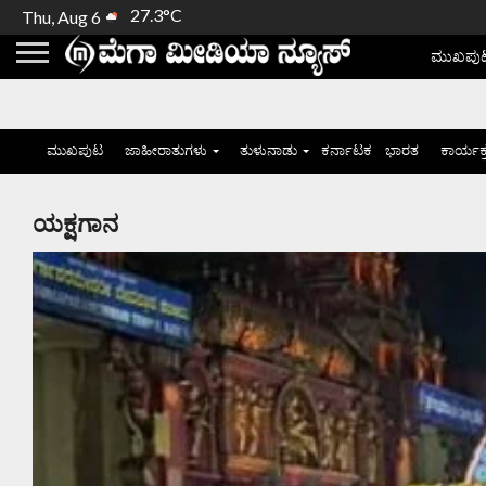
27.3°C
Thu, Aug 6
ಮುಖಪು
ಮುಖಪುಟ
ಜಾಹೀರಾತುಗಳು
ತುಳುನಾಡು
ಕರ್ನಾಟಕ
ಭಾರತ
ಕಾರ್ಯಕ
ಯಕ್ಷಗಾನ