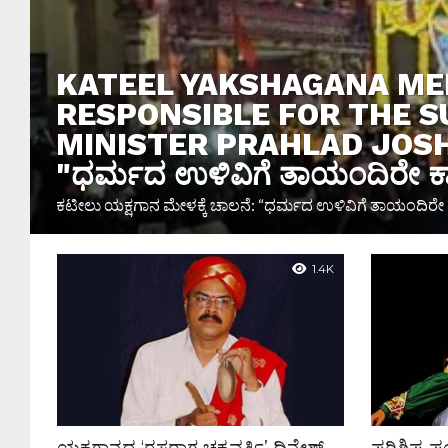
KATEEL YAKSHAGANA ME
RESPONSIBLE FOR THE SU
MINISTER PRAHLAD JOSHI ಕ
"ಧರ್ಮದ ಉಳಿವಿಗೆ ತಾಯಂದಿರೇ ಕಾರ
ಕಟೀಲು ಯಕ್ಷಗಾನ ಮೇಳಕ್ಕೆ ಚಾಲನೆ: “ಧರ್ಮದ ಉಳಿವಿಗೆ ತಾಯಂದಿರೇ ಕ
1.4K
ಯಕ್ಷಗಾನದ ‘ರಸರಾಗ ಚಕ್ರವರ್ತಿ’ ದಿನೇಶ್
ಪರಿಶಿಷ್ಟ ಪ