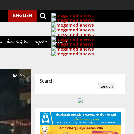
ENGLISH
ಳು
ಹೊಸ ಸುದ್ದಿಗಳು
ಗ್ಯಾಲರಿ
ಮತ್ತಷ್ಟು
1.7K
Search
Search