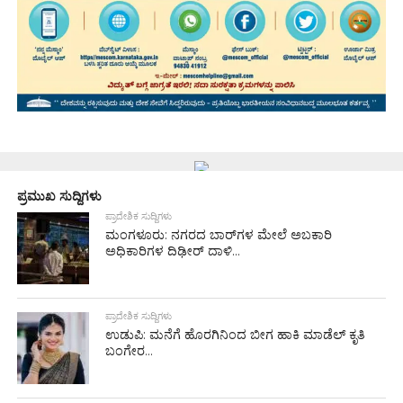
ಪ್ರಮುಖ ಸುದ್ದಿಗಳು
ಪ್ರಾದೇಶಿಕ ಸುದ್ದಿಗಳು
ಮಂಗಳೂರು: ನಗರದ ಬಾರ್‌ಗಳ ಮೇಲೆ ಅಬಕಾರಿ
ಅಧಿಕಾರಿಗಳ ದಿಢೀರ್ ದಾಳಿ...
ಪ್ರಾದೇಶಿಕ ಸುದ್ದಿಗಳು
ಉಡುಪಿ: ಮನೆಗೆ ಹೊರಗಿನಿಂದ ಬೀಗ ಹಾಕಿ ಮಾಡೆಲ್ ಕೃತಿ
ಬಂಗೇರ...