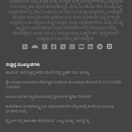
ಬರಹಗಾರರು ನಮ್ಮ ಕನ್ನಡ ಮತ್ತು ಇಂಗ್ಲಿಷ್ ಸುದ್ದಿ ವೆಬ್‌ಸೈಟ್‌ಗಳನ್ನು ವಿಶ್ವಾದ್ಯಂತ
ಓದುಗರನ್ನು ತಲುಪುವಂತೆ ಮಾಡಿದ್ದಾರೆ. ಮೆಗಾ ಮೀಡಿಯಾ ಟಿವಿ ಆಂಡ್ರಾಯ್ಡ್
ಅಪ್ಲಿಕೇಶನ್‌ನಲ್ಲಿ 24x7 ವೀಡಿಯೊ ಮನರಂಜನೆ ಮತ್ತು ಸುದ್ದಿಗಳನ್ನು ನೀಡುತ್ತದೆ.
ಮುದ್ರಣ ಮಾಧ್ಯಮವಾಗಿ ಪ್ರಕಟವಾಗುವ ಮೆಗಾ ಮೀಡಿಯಾ ನ್ಯೂಸ್ ಕನ್ನಡ
ಪಾಕ್ಷಿಕವು ಜನರ ಶಕ್ತಿಯಂತೆ ಧ್ವನಿಸುತ್ತದೆ. ನಾವು ಅಪ್ಲಿಕೇಶನ್‌ಗಳು ಮತ್ತು ದೊಡ್ಡ
ವ್ಯಾಪ್ತಿಯ ಸಾಮಾಜಿಕ ಮಾಧ್ಯಮ ನೆಟ್‌ವರ್ಕ್‌ಗಳಲ್ಲಿ ನೇರಪ್ರಸಾರ ವನ್ನು
ಮಾಡುತ್ತೇವೆ. ನಾವು ಸಮಯ, ಅಧಿಕೃತ ಮತ್ತು ವಿಶ್ವಾಸಾರ್ಹ ಸುದ್ದಿಗಳಿಗಾಗಿ
ವಿಶ್ವಾದ್ಯಂತ ಓದುಗರನ್ನು ಹೊಂದಿದ್ದೇವೆ.
ಸಂಕ್ಷಿಪ್ತ ಮುಖ್ಯಾಂಶಗಳು
ಹಾವಂಜೆ: ಚಲಿಸುತ್ತಿದ್ದ ಕಾರಿನ ಮೇಲೆ ಬಿದ್ದ ಬೃಹತ್ ಮರ; ಅರಣ್ಯ...
ಶ್ರೀ ಸೂರ್ಯನಾರಾಯಣ ದೇವಸ್ಥಾನ ಮರೋಳಿ ಮಂಗಳೂರು ದಿನಾಂಕ 15.04.2026ನೇ
ಬುಧವಾರ...
ಖಾಯಂ ಜನತಾ ನ್ಯಾಯಾಲಯದಲ್ಲಿ ಪ್ರಕರಣಗಳ ತ್ವರಿತ ವಿಲೇವಾರಿ
ಅಮೆರಿಕಾದ ಅಂತರರಾಷ್ಟ್ರೀಯ ವಿಧಾಯಕರುಗಳ ಸಮ್ಮೇಳನಕ್ಕೆ ಶಾಸಕ ಮಂಜುನಾಥ
ಭಂಡಾರಿ ಆಯ್ಕೆ
ಟ್ರೈಲರ್ ನಲ್ಲಿ ಕುತೂಹಲ ಕೆರಳಿಸಿರುವ “ಎಲ್ಟು ಮುತ್ತಾ” ಆಗಸ್ಟ್ 1ಕ್ಕೆ...