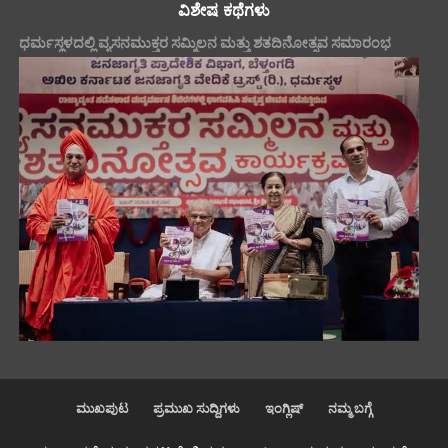
ವಿಶೇಷ ಕಥೆಗಳು
ಧರ್ಮಸ್ಥಳದಲ್ಲಿ ವ್ಯಸನಮುಕ್ತರ ಸಮ್ಮಿಲನ ಮತ್ತು ಶತದಿನೋತ್ಸವ ಸಮಾರಂಭ
ಮುಖಪುಟ
ಪ್ರಮುಖ ಸುದ್ದಿಗಳು
ಇಂಗ್ಲಿಷ್
ನಮ್ಮ ಬಗ್ಗೆ