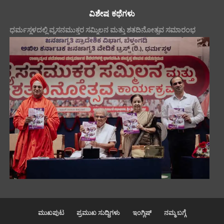
ವಿಶೇಷ ಕಥೆಗಳು
ಧರ್ಮಸ್ಥಳದಲ್ಲಿ ವ್ಯಸನಮುಕ್ತರ ಸಮ್ಮಿಲನ ಮತ್ತು ಶತದಿನೋತ್ಸವ ಸಮಾರಂಭ
ಮುಖಪುಟ
ಪ್ರಮುಖ ಸುದ್ದಿಗಳು
ಇಂಗ್ಲಿಷ್
ನಮ್ಮ ಬಗ್ಗೆ