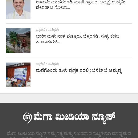
ಉಡುಪಿ: ಮುದರಂಗಡಿ ಮಾಜಿ ಗ್ರಾ.ಪಂ. ಅಧ್ಯಕ್ಷ, ಉದ್ಯಮಿ
ಡೇವಿಡ್ ಡಿ’ಸೋಜಾ...
ಪ್ರಾದೇಶಿಕ ಸುದ್ದಿಗಳು
ಭಾರೀ ಮಳೆ: ನಾಳೆ ಪುತ್ತೂರು, ಬೆಳ್ತಂಗಡಿ, ಸುಳ್ಯ, ಕಡಬ
ತಾಲೂಕುಗಳ...
ಪ್ರಾದೇಶಿಕ ಸುದ್ದಿಗಳು
ಮನೆಗೊಂದು ತುಳು ಪುಸ್ತಕ ಇರಲಿ : ಬೆನೆಟ್ ಜಿ ಅಮ್ಮನ್ನ
ಮೆಗಾ ಮೀಡಿಯಾ ನ್ಯೂಸ್ ನಮ್ಮ ಸತ್ಯ ಮತ್ತು ನಿಖರವಾದ ಸುದ್ದಿಗಳಾಗಿ ಮಾಧ್ಯಮದ