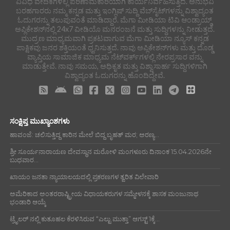
ವಿವಿಧ ವೇದಿಕೆಗಳಲ್ಲಿ ಪರಿಣಾಮಕಾರಿಯಾಗಿ ಕಾರ್ಯನಿರ್ವಹಿಸುತ್ತಿದೆ. ಅನುಭವಿ
ಬರಹಗಾರರು ನಮ್ಮ ಕನ್ನಡ ಮತ್ತು ಇಂಗ್ಲಿಷ್ ಸುದ್ದಿ ವೆಬ್‌ಸೈಟ್‌ಗಳನ್ನು ವಿಶ್ವಾದ್ಯಂತ
ಓದುಗರನ್ನು ತಲುಪುವಂತೆ ಮಾಡಿದ್ದಾರೆ. ಮೆಗಾ ಮೀಡಿಯಾ ಟಿವಿ ಆಂಡ್ರಾಯ್ಡ್
ಅಪ್ಲಿಕೇಶನ್‌ನಲ್ಲಿ 24x7 ವೀಡಿಯೊ ಮನರಂಜನೆ ಮತ್ತು ಸುದ್ದಿಗಳನ್ನು ನೀಡುತ್ತದೆ.
ಮುದ್ರಣ ಮಾಧ್ಯಮವಾಗಿ ಪ್ರಕಟವಾಗುವ ಮೆಗಾ ಮೀಡಿಯಾ ನ್ಯೂಸ್ ಕನ್ನಡ
ಪಾಕ್ಷಿಕವು ಜನರ ಶಕ್ತಿಯಂತೆ ಧ್ವನಿಸುತ್ತದೆ. ನಾವು ಅಪ್ಲಿಕೇಶನ್‌ಗಳು ಮತ್ತು ದೊಡ್ಡ
ವ್ಯಾಪ್ತಿಯ ಸಾಮಾಜಿಕ ಮಾಧ್ಯಮ ನೆಟ್‌ವರ್ಕ್‌ಗಳಲ್ಲಿ ನೇರಪ್ರಸಾರ ವನ್ನು
ಮಾಡುತ್ತೇವೆ. ನಾವು ಸಮಯ, ಅಧಿಕೃತ ಮತ್ತು ವಿಶ್ವಾಸಾರ್ಹ ಸುದ್ದಿಗಳಿಗಾಗಿ
ವಿಶ್ವಾದ್ಯಂತ ಓದುಗರನ್ನು ಹೊಂದಿದ್ದೇವೆ.
ಸಂಕ್ಷಿಪ್ತ ಮುಖ್ಯಾಂಶಗಳು
ಹಾವಂಜೆ: ಚಲಿಸುತ್ತಿದ್ದ ಕಾರಿನ ಮೇಲೆ ಬಿದ್ದ ಬೃಹತ್ ಮರ; ಅರಣ್ಯ...
ಶ್ರೀ ಸೂರ್ಯನಾರಾಯಣ ದೇವಸ್ಥಾನ ಮರೋಳಿ ಮಂಗಳೂರು ದಿನಾಂಕ 15.04.2026ನೇ
ಬುಧವಾರ...
ಖಾಯಂ ಜನತಾ ನ್ಯಾಯಾಲಯದಲ್ಲಿ ಪ್ರಕರಣಗಳ ತ್ವರಿತ ವಿಲೇವಾರಿ
ಅಮೆರಿಕಾದ ಅಂತರರಾಷ್ಟ್ರೀಯ ವಿಧಾಯಕರುಗಳ ಸಮ್ಮೇಳನಕ್ಕೆ ಶಾಸಕ ಮಂಜುನಾಥ
ಭಂಡಾರಿ ಆಯ್ಕೆ
ಟ್ರೈಲರ್ ನಲ್ಲಿ ಕುತೂಹಲ ಕೆರಳಿಸಿರುವ “ಎಲ್ಟು ಮುತ್ತಾ” ಆಗಸ್ಟ್ 1ಕ್ಕೆ...