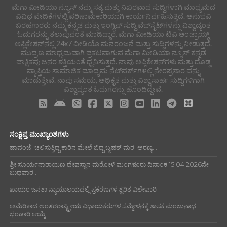
ಮೆಗಾ ಮೀಡಿಯಾ ನ್ಯೂಸ್ ನಮ್ಮ ಸತ್ಯ ಮತ್ತು ನಿಖರವಾದ ಸುದ್ದಿಗಳಾಗಿ ಮಾಧ್ಯಮದ
ವಿವಿಧ ವೇದಿಕೆಗಳಲ್ಲಿ ಪರಿಣಾಮಕಾರಿಯಾಗಿ ಕಾರ್ಯನಿರ್ವಹಿಸುತ್ತಿದೆ. ಅನುಭವಿ
ಬರಹಗಾರರು ನಮ್ಮ ಕನ್ನಡ ಮತ್ತು ಇಂಗ್ಲಿಷ್ ಸುದ್ದಿ ವೆಬ್‌ಸೈಟ್‌ಗಳನ್ನು ವಿಶ್ವಾದ್ಯಂತ
ಓದುಗರನ್ನು ತಲುಪುವಂತೆ ಮಾಡಿದ್ದಾರೆ. ಮೆಗಾ ಮೀಡಿಯಾ ಟಿವಿ ಆಂಡ್ರಾಯ್ಡ್
ಅಪ್ಲಿಕೇಶನ್‌ನಲ್ಲಿ 24x7 ವೀಡಿಯೊ ಮನರಂಜನೆ ಮತ್ತು ಸುದ್ದಿಗಳನ್ನು ನೀಡುತ್ತದೆ.
ಮುದ್ರಣ ಮಾಧ್ಯಮವಾಗಿ ಪ್ರಕಟವಾಗುವ ಮೆಗಾ ಮೀಡಿಯಾ ನ್ಯೂಸ್ ಕನ್ನಡ
ಪಾಕ್ಷಿಕವು ಜನರ ಶಕ್ತಿಯಂತೆ ಧ್ವನಿಸುತ್ತದೆ. ನಾವು ಅಪ್ಲಿಕೇಶನ್‌ಗಳು ಮತ್ತು ದೊಡ್ಡ
ವ್ಯಾಪ್ತಿಯ ಸಾಮಾಜಿಕ ಮಾಧ್ಯಮ ನೆಟ್‌ವರ್ಕ್‌ಗಳಲ್ಲಿ ನೇರಪ್ರಸಾರ ವನ್ನು
ಮಾಡುತ್ತೇವೆ. ನಾವು ಸಮಯ, ಅಧಿಕೃತ ಮತ್ತು ವಿಶ್ವಾಸಾರ್ಹ ಸುದ್ದಿಗಳಿಗಾಗಿ
ವಿಶ್ವಾದ್ಯಂತ ಓದುಗರನ್ನು ಹೊಂದಿದ್ದೇವೆ.
ಸಂಕ್ಷಿಪ್ತ ಮುಖ್ಯಾಂಶಗಳು
ಹಾವಂಜೆ: ಚಲಿಸುತ್ತಿದ್ದ ಕಾರಿನ ಮೇಲೆ ಬಿದ್ದ ಬೃಹತ್ ಮರ; ಅರಣ್ಯ...
ಶ್ರೀ ಸೂರ್ಯನಾರಾಯಣ ದೇವಸ್ಥಾನ ಮರೋಳಿ ಮಂಗಳೂರು ದಿನಾಂಕ 15.04.2026ನೇ
ಬುಧವಾರ...
ಖಾಯಂ ಜನತಾ ನ್ಯಾಯಾಲಯದಲ್ಲಿ ಪ್ರಕರಣಗಳ ತ್ವರಿತ ವಿಲೇವಾರಿ
ಅಮೆರಿಕಾದ ಅಂತರರಾಷ್ಟ್ರೀಯ ವಿಧಾಯಕರುಗಳ ಸಮ್ಮೇಳನಕ್ಕೆ ಶಾಸಕ ಮಂಜುನಾಥ
ಭಂಡಾರಿ ಆಯ್ಕೆ