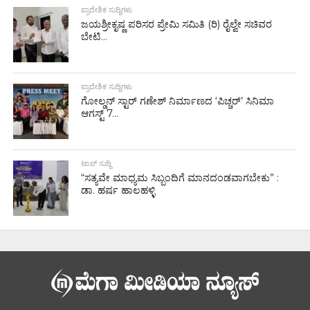
ಪ್ರಾದೇಶಿಕ ಸುದ್ದಿಗಳು
ಜಯಶ್ರೀಕೃಷ್ಣ ಪರಿಸರ ಪ್ರೇಮಿ ಸಮಿತಿ (ರಿ) ರೈಲ್ವೇ ಸಚಿವರ
ಬೇಟಿ...
ಪ್ರಾದೇಶಿಕ ಸುದ್ದಿಗಳು
ಗೋಲ್ಡನ್‌ ಸ್ಟಾರ್‌ ಗಣೇಶ್‌ ನಿರ್ಮಾಣದ ‘ಪಿಚ್ಚರ್’ ಸಿನಿಮಾ
ಆಗಸ್ಟ್ 7...
ಟಾಪ್ ಸುದ್ದಿ
“ಸತ್ಯವೇ ಮಾಧ್ಯಮ ಸಿಬ್ಬಂದಿಗೆ ಮಾನದಂಡವಾಗಬೇಕು” :
ಡಾ. ಹರ್ಷ ಹಾಲಹಳ್ಳಿ