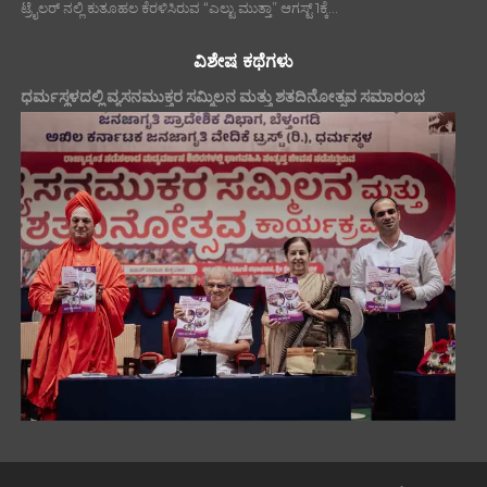
ಟ್ರೈಲರ್ ನಲ್ಲಿ ಕುತೂಹಲ ಕೆರಳಿಸಿರುವ “ಎಲ್ಟು ಮುತ್ತಾ” ಆಗಸ್ಟ್ 1ಕ್ಕೆ...
ವಿಶೇಷ ಕಥೆಗಳು
ಧರ್ಮಸ್ಥಳದಲ್ಲಿ ವ್ಯಸನಮುಕ್ತರ ಸಮ್ಮಿಲನ ಮತ್ತು ಶತದಿನೋತ್ಸವ ಸಮಾರಂಭ