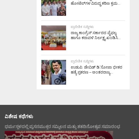
ಹೋಟೆಲ್‌ಗಳ ವಿರುದ್ಧ ಕಠಿಣ ಕ್ರಮ...
ಪ್ರಾದೇಶಿಕ ಸುದ್ದಿಗಳು
ರಾಜ್ಯ ಕಾಂಗ್ರೆಸ್ ಸರ್ಕಾರದ ವೈಫಲ್ಯ
ಹಾಗೂ ಕರಾವಳಿ ನಿರ್ಲಕ್ಷ್ಯ ಖಂಡಿಸಿ...
ಪ್ರಾದೇಶಿಕ ಸುದ್ದಿಗಳು
ಉಡುಪಿ: ಡೇವಿಡ್ ಡಿ’ಸೋಜಾ ಭೀಕರ
ಹತ್ಯೆ ಪ್ರಕರಣ – ಅಂತರರಾಜ್ಯ...
ವಿಶೇಷ ಕಥೆಗಳು
ಧರ್ಮಸ್ಥಳದಲ್ಲಿ ವ್ಯಸನಮುಕ್ತರ ಸಮ್ಮಿಲನ ಮತ್ತು ಶತದಿನೋತ್ಸವ ಸಮಾರಂಭ