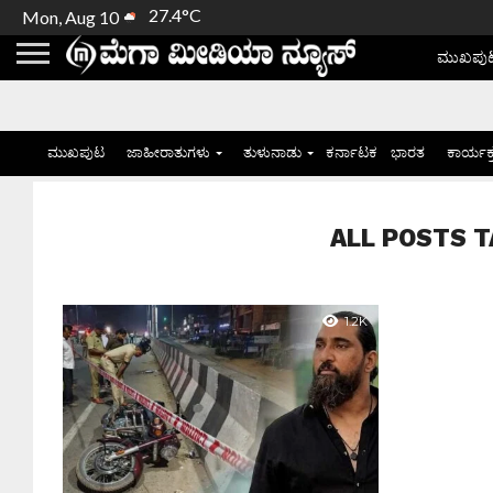
27.4°C
Mon, Aug 10
ಮುಖಪು
ಮುಖಪುಟ
ಜಾಹೀರಾತುಗಳು
ತುಳುನಾಡು
ಕರ್ನಾಟಕ
ಭಾರತ
ಕಾರ್ಯಕ
ALL POSTS TA
1.2K