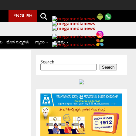
ENGLISH
ಳು
ಹೊಸ ಸುದ್ದಿಗಳು
ಗ್ಯಾಲರಿ
ಮತ್ತಷ್ಟು
Search
Search