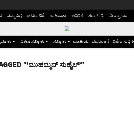
ಟ
ನಮ್ಮ ಬಗ್ಗೆ
ಚಟುವಟಿಕೆ
ಜಾಹಿರಾತು
ಅನಿಸಿಕೆ
ಸಂಪರ್ಕಿಸಿ
ನೇರ ಪ್ರಸಾರ
್ರಮಗಳು
ವಿಶೇಷ ಸುದ್ದಿಗಳು
ಸುದ್ದಿಗಳು
ರಾಜಕೀಯ
ಮನರಂಜನೆ
ವಿಶೇಷ ಸುದ್ದಿಗ
GGED "‘ಮುಹಮ್ಮದ್ ಸುಹೈಲ್’"