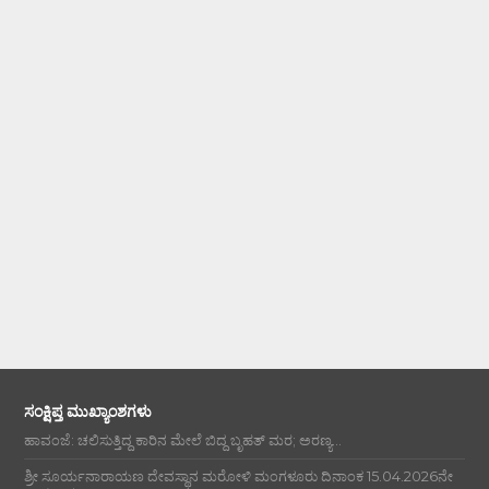
ಸಂಕ್ಷಿಪ್ತ ಮುಖ್ಯಾಂಶಗಳು
ಹಾವಂಜೆ: ಚಲಿಸುತ್ತಿದ್ದ ಕಾರಿನ ಮೇಲೆ ಬಿದ್ದ ಬೃಹತ್ ಮರ; ಅರಣ್ಯ...
ಶ್ರೀ ಸೂರ್ಯನಾರಾಯಣ ದೇವಸ್ಥಾನ ಮರೋಳಿ ಮಂಗಳೂರು ದಿನಾಂಕ 15.04.2026ನೇ