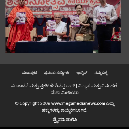
ಮುಖಪುಟ
ಪ್ರಮುಖ ಸುದ್ದಿಗಳು
ಇಂಗ್ಲಿಷ್
ನಮ್ಮ ಬಗ್ಗೆ
ಸಂಪಾದನೆ ಮತ್ತು ಪ್ರಕಟಣೆ: ಶಿವಪ್ರಸಾದ್ | ವಿನ್ಯಾಸ ಮತ್ತು ನಿರ್ವಹಣೆ:
ಮೆಗಾ ಮೀಡಿಯಾ
© Copyright 2008
www.megamedianews.com
ಎಲ್ಲಾ
ಹಕ್ಕುಗಳನ್ನು ಕಾಯ್ದಿರಿಸಲಾಗಿದೆ.
ಪ್ರೈವಸಿ ಪಾಲಿಸಿ