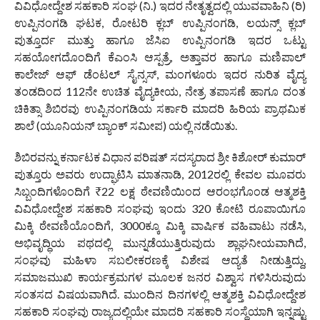
ವಿವಿಧೋದ್ದೇಶ ಸಹಕಾರಿ ಸಂಘ (ನಿ.) ಇದರ ನೇತೃತ್ವದಲ್ಲಿ ಯುವವಾಹಿನಿ (ರಿ)
ಉಪ್ಪಿನಂಗಡಿ ಘಟಕ, ರೋಟರಿ ಕ್ಲಬ್ ಉಪ್ಪಿನಂಗಡಿ, ಲಯನ್ಸ್ ಕ್ಲಬ್
ಪುತ್ತೂರ್ದ ಮುತ್ತು ಹಾಗೂ ಜೆಸಿಐ ಉಪ್ಪಿನಂಗಡಿ ಇದರ ಒಟ್ಟು
ಸಹಯೋಗದೊಂದಿಗೆ ಕೆಎಂಸಿ ಆಸ್ಪತ್ರೆ, ಅತ್ತಾವರ ಹಾಗೂ ಮಣಿಪಾಲ್
ಕಾಲೇಜ್ ಆಫ್ ಡೆಂಟಲ್ ಸೈನ್ಸಸ್, ಮಂಗಳೂರು ಇದರ ನುರಿತ ವೈದ್ಯ
ತಂಡದಿಂದ 112ನೇ ಉಚಿತ ವೈದ್ಯಕೀಯ, ನೇತ್ರ ತಪಾಸಣೆ ಹಾಗೂ ದಂತ
ಚಿಕಿತ್ಸಾ ಶಿಬಿರವು ಉಪ್ಪಿನಂಗಡಿಯ ಸರ್ಕಾರಿ ಮಾದರಿ ಹಿರಿಯ ಪ್ರಾಥಮಿಕ
ಶಾಲೆ (ಯೂನಿಯನ್ ಬ್ಯಾಂಕ್ ಸಮೀಪ) ಯಲ್ಲಿ ನಡೆಯಿತು.
ಶಿಬಿರವನ್ನು ಕರ್ನಾಟಕ ವಿಧಾನ ಪರಿಷತ್ ಸದಸ್ಯರಾದ ಶ್ರೀ ಕಿಶೋರ್ ಕುಮಾರ್
ಪುತ್ತೂರು ಅವರು ಉದ್ಘಾಟಿಸಿ ಮಾತನಾಡಿ, 2012ರಲ್ಲಿ ಕೇವಲ ಮೂವರು
ಸಿಬ್ಬಂದಿಗಳೊಂದಿಗೆ ₹22 ಲಕ್ಷ ಠೇವಣಿಯಿಂದ ಆರಂಭಗೊಂಡ ಆತ್ಮಶಕ್ತಿ
ವಿವಿಧೋದ್ದೇಶ ಸಹಕಾರಿ ಸಂಘವು ಇಂದು 320 ಕೋಟಿ ರೂಪಾಯಿಗೂ
ಮಿಕ್ಕಿ ಠೇವಣಿಯೊಂದಿಗೆ, 3000ಕ್ಕೂ ಮಿಕ್ಕಿ ವಾರ್ಷಿಕ ವಹಿವಾಟು ನಡೆಸಿ,
ಅಭಿವೃದ್ಧಿಯ ಪಥದಲ್ಲಿ ಮುನ್ನಡೆಯುತ್ತಿರುವುದು ಶ್ಲಾಘನೀಯವಾಗಿದೆ,
ಸಂಘವು ಮಹಿಳಾ ಸಬಲೀಕರಣಕ್ಕೆ ವಿಶೇಷ ಆದ್ಯತೆ ನೀಡುತ್ತಿದ್ದು,
ಸಮಾಜಮುಖಿ ಕಾರ್ಯಕ್ರಮಗಳ ಮೂಲಕ ಜನರ ವಿಶ್ವಾಸ ಗಳಿಸಿರುವುದು
ಸಂತಸದ ವಿಷಯವಾಗಿದೆ. ಮುಂದಿನ ದಿನಗಳಲ್ಲಿ ಆತ್ಮಶಕ್ತಿ ವಿವಿಧೋದ್ದೇಶ
ಸಹಕಾರಿ ಸಂಘವು ರಾಜ್ಯದಲ್ಲಿಯೇ ಮಾದರಿ ಸಹಕಾರಿ ಸಂಸ್ಥೆಯಾಗಿ ಇನ್ನಷ್ಟು