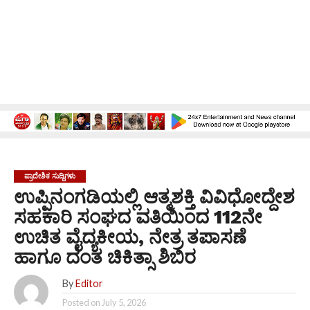
ಪ್ರಾದೇಶಿಕ ಸುದ್ದಿಗಳು
ಉಪ್ಪಿನಂಗಡಿಯಲ್ಲಿ ಆತ್ಮಶಕ್ತಿ ವಿವಿಧೋದ್ದೇಶ
ಸಹಕಾರಿ ಸಂಘದ ವತಿಯಿಂದ 112ನೇ
ಉಚಿತ ವೈದ್ಯಕೀಯ, ನೇತ್ರ ತಪಾಸಣೆ
ಹಾಗೂ ದಂತ ಚಿಕಿತ್ಸಾ ಶಿಬಿರ
By
Editor
Posted on
July 5, 2026