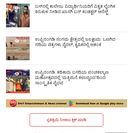
ಬಸ್‌ನಲ್ಲಿ ಕಾಲೇಜು ವಿದ್ಯಾರ್ಥಿನಿಯರಿಗೆ ವಿಕೃತ ಲೈಂಗಿಕ
1.7K
ಕಿರುಕುಳ ನೀಡಿದ ಖಾಸಗಿ ಬಸ್ ಕಂಡಕ್ಟರ್ ಅರೆಸ್ಟ್
ಉಪ್ಪಿನಂಗಡಿ ಸಂಗಮ ಕ್ಷೇತ್ರದಲ್ಲಿ ಜಲಕ್ಷಾಮ: ಒಣಗಿದ
1.3K
ನದಿಯ ಚಿತ್ರಗಳು ವೈರಲ್, ಕೃಷಿಕರಲ್ಲಿ ಆತಂಕ
ಉಪ್ಪಿನಂಗಡಿ: ಕದಿಕಾರು ಬಸದಿಯ ಪಂಚಕಲ್ಯಾಣ
1.3K
ಮಹೋತ್ಸವದಲ್ಲಿ ‘ಮಕ್ಕಿಮನೆ ಕಲಾವೃಂದ’ದಿಂದ
ಸಾಂಸ್ಕೃತಿಕ ವೈಭವ
ಪ್ರತಿಕ್ರಿಯೆ ನೀಡಲು ಕ್ಲಿಕ್ ಮಾಡಿ