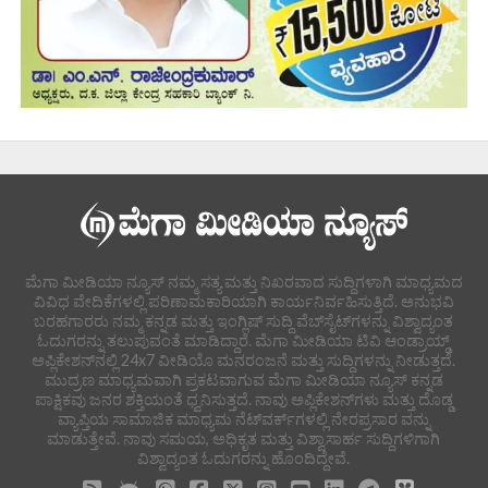
ಮೆಗಾ ಮೀಡಿಯಾ ನ್ಯೂಸ್ ನಮ್ಮ ಸತ್ಯ ಮತ್ತು ನಿಖರವಾದ ಸುದ್ದಿಗಳಾಗಿ ಮಾಧ್ಯಮದ
ವಿವಿಧ ವೇದಿಕೆಗಳಲ್ಲಿ ಪರಿಣಾಮಕಾರಿಯಾಗಿ ಕಾರ್ಯನಿರ್ವಹಿಸುತ್ತಿದೆ. ಅನುಭವಿ
ಬರಹಗಾರರು ನಮ್ಮ ಕನ್ನಡ ಮತ್ತು ಇಂಗ್ಲಿಷ್ ಸುದ್ದಿ ವೆಬ್‌ಸೈಟ್‌ಗಳನ್ನು ವಿಶ್ವಾದ್ಯಂತ
ಓದುಗರನ್ನು ತಲುಪುವಂತೆ ಮಾಡಿದ್ದಾರೆ. ಮೆಗಾ ಮೀಡಿಯಾ ಟಿವಿ ಆಂಡ್ರಾಯ್ಡ್
ಅಪ್ಲಿಕೇಶನ್‌ನಲ್ಲಿ 24x7 ವೀಡಿಯೊ ಮನರಂಜನೆ ಮತ್ತು ಸುದ್ದಿಗಳನ್ನು ನೀಡುತ್ತದೆ.
ಮುದ್ರಣ ಮಾಧ್ಯಮವಾಗಿ ಪ್ರಕಟವಾಗುವ ಮೆಗಾ ಮೀಡಿಯಾ ನ್ಯೂಸ್ ಕನ್ನಡ
ಪಾಕ್ಷಿಕವು ಜನರ ಶಕ್ತಿಯಂತೆ ಧ್ವನಿಸುತ್ತದೆ. ನಾವು ಅಪ್ಲಿಕೇಶನ್‌ಗಳು ಮತ್ತು ದೊಡ್ಡ
ವ್ಯಾಪ್ತಿಯ ಸಾಮಾಜಿಕ ಮಾಧ್ಯಮ ನೆಟ್‌ವರ್ಕ್‌ಗಳಲ್ಲಿ ನೇರಪ್ರಸಾರ ವನ್ನು
ಮಾಡುತ್ತೇವೆ. ನಾವು ಸಮಯ, ಅಧಿಕೃತ ಮತ್ತು ವಿಶ್ವಾಸಾರ್ಹ ಸುದ್ದಿಗಳಿಗಾಗಿ
ವಿಶ್ವಾದ್ಯಂತ ಓದುಗರನ್ನು ಹೊಂದಿದ್ದೇವೆ.