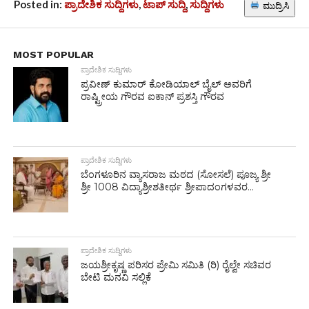
Posted in:
ಪ್ರಾದೇಶಿಕ ಸುದ್ದಿಗಳು
,
ಟಾಪ್ ಸುದ್ದಿ
,
ಸುದ್ದಿಗಳು
ಮುದ್ರಿಸಿ
MOST POPULAR
ಪ್ರಾದೇಶಿಕ ಸುದ್ದಿಗಳು
ಪ್ರವೀಣ್ ಕುಮಾರ್ ಕೋಡಿಯಾಲ್ ಬೈಲ್ ಅವರಿಗೆ
ರಾಷ್ಟ್ರೀಯ ಗೌರವ ಐಕಾನ್ ಪ್ರಶಸ್ತಿ ಗೌರವ
ಪ್ರಾದೇಶಿಕ ಸುದ್ದಿಗಳು
ಬೆಂಗಳೂರಿನ ವ್ಯಾಸರಾಜ ಮಠದ (ಸೋಸಲೆ) ಪೂಜ್ಯ ಶ್ರೀ
ಶ್ರೀ 1008 ವಿದ್ಯಾಶ್ರೀಶತೀರ್ಥ ಶ್ರೀಪಾದಂಗಳವರ...
ಪ್ರಾದೇಶಿಕ ಸುದ್ದಿಗಳು
ಜಯಶ್ರೀಕೃಷ್ಣ ಪರಿಸರ ಪ್ರೇಮಿ ಸಮಿತಿ (ರಿ) ರೈಲ್ವೇ ಸಚಿವರ
ಬೇಟಿ ಮನವಿ ಸಲ್ಲಿಕೆ