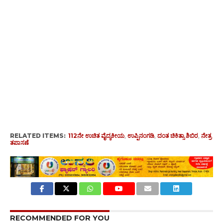
RELATED ITEMS:
112ನೇ ಉಚಿತ ವೈದ್ಯಕೀಯ
,
ಉಪ್ಪಿನಂಗಡಿ
,
ದಂತ ಚಿಕಿತ್ಸಾ ಶಿಬಿರ
,
ನೇತ್ರ
ತಪಾಸಣೆ
RECOMMENDED FOR YOU