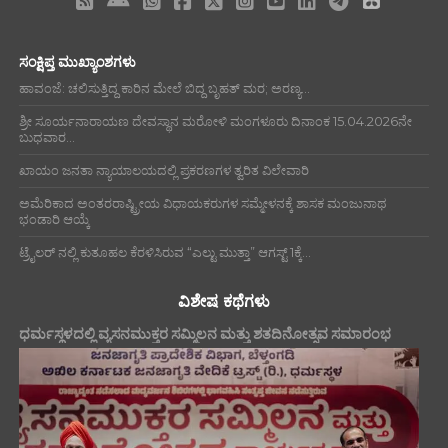
ಸಂಕ್ಷಿಪ್ತ ಮುಖ್ಯಾಂಶಗಳು
ಹಾವಂಜೆ: ಚಲಿಸುತ್ತಿದ್ದ ಕಾರಿನ ಮೇಲೆ ಬಿದ್ದ ಬೃಹತ್ ಮರ; ಅರಣ್ಯ...
ಶ್ರೀ ಸೂರ್ಯನಾರಾಯಣ ದೇವಸ್ಥಾನ ಮರೋಳಿ ಮಂಗಳೂರು ದಿನಾಂಕ 15.04.2026ನೇ
ಬುಧವಾರ...
ಖಾಯಂ ಜನತಾ ನ್ಯಾಯಾಲಯದಲ್ಲಿ ಪ್ರಕರಣಗಳ ತ್ವರಿತ ವಿಲೇವಾರಿ
ಅಮೆರಿಕಾದ ಅಂತರರಾಷ್ಟ್ರೀಯ ವಿಧಾಯಕರುಗಳ ಸಮ್ಮೇಳನಕ್ಕೆ ಶಾಸಕ ಮಂಜುನಾಥ
ಭಂಡಾರಿ ಆಯ್ಕೆ
ಟ್ರೈಲರ್ ನಲ್ಲಿ ಕುತೂಹಲ ಕೆರಳಿಸಿರುವ “ಎಲ್ಟು ಮುತ್ತಾ” ಆಗಸ್ಟ್ 1ಕ್ಕೆ...
ವಿಶೇಷ ಕಥೆಗಳು
ಧರ್ಮಸ್ಥಳದಲ್ಲಿ ವ್ಯಸನಮುಕ್ತರ ಸಮ್ಮಿಲನ ಮತ್ತು ಶತದಿನೋತ್ಸವ ಸಮಾರಂಭ