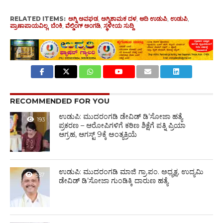
RELATED ITEMS:
ಅಗ್ನಿ ಅವಘಡ
,
ಅಗ್ನಿಶಾಮಕ ದಳ
,
ಆದಿ ಉಡುಪಿ
,
ಉಡುಪಿ
,
ಪ್ರಾಣಾಪಾಯವಿಲ್ಲ
,
ಬೆಂಕಿ
,
ವೆಲ್ಡಿಂಗ್ ಅಂಗಡಿ
,
ಸ್ಥಳೀಯ ಸುದ್ದಿ
RECOMMENDED FOR YOU
ಉಡುಪಿ: ಮುದರಂಗಡಿ ಡೇವಿಡ್ ಡಿ’ಸೋಜಾ ಹತ್ಯೆ
193
ಪ್ರಕರಣ – ಆರೋಪಿಗಳಿಗೆ ಕಠಿಣ ಶಿಕ್ಷೆಗೆ ಪತ್ನಿ ಪ್ರಿಯಾ
ಆಗ್ರಹ, ಆಗಸ್ಟ್ 9ಕ್ಕೆ ಅಂತ್ಯಕ್ರಿಯೆ
ಉಡುಪಿ: ಮುದರಂಗಡಿ ಮಾಜಿ ಗ್ರಾ.ಪಂ. ಅಧ್ಯಕ್ಷ, ಉದ್ಯಮಿ
557
ಡೇವಿಡ್ ಡಿ’ಸೋಜಾ ಗುಂಡಿಕ್ಕಿ ದಾರುಣ ಹತ್ಯೆ