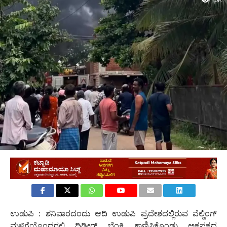
1.0K
ಉಡುಪಿ : ಶನಿವಾರದಂದು ಆದಿ ಉಡುಪಿ ಪ್ರದೇಶದಲ್ಲಿರುವ ವೆಲ್ಡಿಂಗ್
ಮಳಿಗೆಯೊಂದರಲ್ಲಿ ದಿಢೀರ್ ಬೆಂಕಿ ಕಾಣಿಸಿಕೊಂಡು ಅಕ್ಕಪಕ್ಕದ