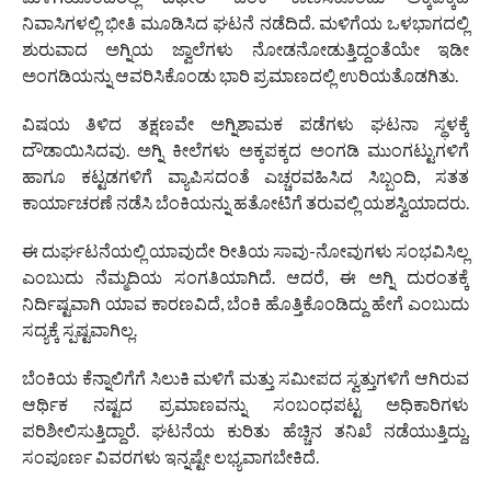
ನಿವಾಸಿಗಳಲ್ಲಿ ಭೀತಿ ಮೂಡಿಸಿದ ಘಟನೆ ನಡೆದಿದೆ. ಮಳಿಗೆಯ ಒಳಭಾಗದಲ್ಲಿ
ಶುರುವಾದ ಅಗ್ನಿಯ ಜ್ವಾಲೆಗಳು ನೋಡನೋಡುತ್ತಿದ್ದಂತೆಯೇ ಇಡೀ
ಅಂಗಡಿಯನ್ನು ಆವರಿಸಿಕೊಂಡು ಭಾರಿ ಪ್ರಮಾಣದಲ್ಲಿ ಉರಿಯತೊಡಗಿತು.
ವಿಷಯ ತಿಳಿದ ತಕ್ಷಣವೇ ಅಗ್ನಿಶಾಮಕ ಪಡೆಗಳು ಘಟನಾ ಸ್ಥಳಕ್ಕೆ
ದೌಡಾಯಿಸಿದವು. ಅಗ್ನಿ ಕೀಲೆಗಳು ಅಕ್ಕಪಕ್ಕದ ಅಂಗಡಿ ಮುಂಗಟ್ಟುಗಳಿಗೆ
ಹಾಗೂ ಕಟ್ಟಡಗಳಿಗೆ ವ್ಯಾಪಿಸದಂತೆ ಎಚ್ಚರವಹಿಸಿದ ಸಿಬ್ಬಂದಿ, ಸತತ
ಕಾರ್ಯಾಚರಣೆ ನಡೆಸಿ ಬೆಂಕಿಯನ್ನು ಹತೋಟಿಗೆ ತರುವಲ್ಲಿ ಯಶಸ್ವಿಯಾದರು.
ಈ ದುರ್ಘಟನೆಯಲ್ಲಿ ಯಾವುದೇ ರೀತಿಯ ಸಾವು-ನೋವುಗಳು ಸಂಭವಿಸಿಲ್ಲ
ಎಂಬುದು ನೆಮ್ಮದಿಯ ಸಂಗತಿಯಾಗಿದೆ. ಆದರೆ, ಈ ಅಗ್ನಿ ದುರಂತಕ್ಕೆ
ನಿರ್ದಿಷ್ಟವಾಗಿ ಯಾವ ಕಾರಣವಿದೆ, ಬೆಂಕಿ ಹೊತ್ತಿಕೊಂಡಿದ್ದು ಹೇಗೆ ಎಂಬುದು
ಸದ್ಯಕ್ಕೆ ಸ್ಪಷ್ಟವಾಗಿಲ್ಲ.
ಬೆಂಕಿಯ ಕೆನ್ನಾಲಿಗೆಗೆ ಸಿಲುಕಿ ಮಳಿಗೆ ಮತ್ತು ಸಮೀಪದ ಸ್ವತ್ತುಗಳಿಗೆ ಆಗಿರುವ
ಆರ್ಥಿಕ ನಷ್ಟದ ಪ್ರಮಾಣವನ್ನು ಸಂಬಂಧಪಟ್ಟ ಅಧಿಕಾರಿಗಳು
ಪರಿಶೀಲಿಸುತ್ತಿದ್ದಾರೆ. ಘಟನೆಯ ಕುರಿತು ಹೆಚ್ಚಿನ ತನಿಖೆ ನಡೆಯುತ್ತಿದ್ದು,
ಸಂಪೂರ್ಣ ವಿವರಗಳು ಇನ್ನಷ್ಟೇ ಲಭ್ಯವಾಗಬೇಕಿದೆ.