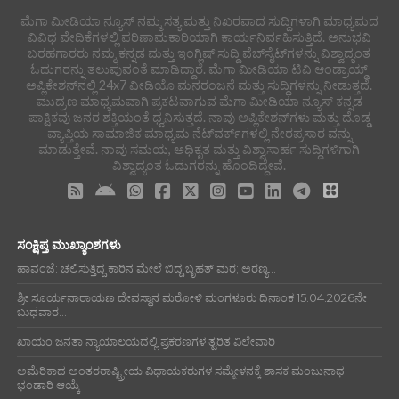
ಮೆಗಾ ಮೀಡಿಯಾ ನ್ಯೂಸ್ ನಮ್ಮ ಸತ್ಯ ಮತ್ತು ನಿಖರವಾದ ಸುದ್ದಿಗಳಾಗಿ ಮಾಧ್ಯಮದ
ವಿವಿಧ ವೇದಿಕೆಗಳಲ್ಲಿ ಪರಿಣಾಮಕಾರಿಯಾಗಿ ಕಾರ್ಯನಿರ್ವಹಿಸುತ್ತಿದೆ. ಅನುಭವಿ
ಬರಹಗಾರರು ನಮ್ಮ ಕನ್ನಡ ಮತ್ತು ಇಂಗ್ಲಿಷ್ ಸುದ್ದಿ ವೆಬ್‌ಸೈಟ್‌ಗಳನ್ನು ವಿಶ್ವಾದ್ಯಂತ
ಓದುಗರನ್ನು ತಲುಪುವಂತೆ ಮಾಡಿದ್ದಾರೆ. ಮೆಗಾ ಮೀಡಿಯಾ ಟಿವಿ ಆಂಡ್ರಾಯ್ಡ್
ಅಪ್ಲಿಕೇಶನ್‌ನಲ್ಲಿ 24x7 ವೀಡಿಯೊ ಮನರಂಜನೆ ಮತ್ತು ಸುದ್ದಿಗಳನ್ನು ನೀಡುತ್ತದೆ.
ಮುದ್ರಣ ಮಾಧ್ಯಮವಾಗಿ ಪ್ರಕಟವಾಗುವ ಮೆಗಾ ಮೀಡಿಯಾ ನ್ಯೂಸ್ ಕನ್ನಡ
ಪಾಕ್ಷಿಕವು ಜನರ ಶಕ್ತಿಯಂತೆ ಧ್ವನಿಸುತ್ತದೆ. ನಾವು ಅಪ್ಲಿಕೇಶನ್‌ಗಳು ಮತ್ತು ದೊಡ್ಡ
ವ್ಯಾಪ್ತಿಯ ಸಾಮಾಜಿಕ ಮಾಧ್ಯಮ ನೆಟ್‌ವರ್ಕ್‌ಗಳಲ್ಲಿ ನೇರಪ್ರಸಾರ ವನ್ನು
ಮಾಡುತ್ತೇವೆ. ನಾವು ಸಮಯ, ಅಧಿಕೃತ ಮತ್ತು ವಿಶ್ವಾಸಾರ್ಹ ಸುದ್ದಿಗಳಿಗಾಗಿ
ವಿಶ್ವಾದ್ಯಂತ ಓದುಗರನ್ನು ಹೊಂದಿದ್ದೇವೆ.
ಸಂಕ್ಷಿಪ್ತ ಮುಖ್ಯಾಂಶಗಳು
ಹಾವಂಜೆ: ಚಲಿಸುತ್ತಿದ್ದ ಕಾರಿನ ಮೇಲೆ ಬಿದ್ದ ಬೃಹತ್ ಮರ; ಅರಣ್ಯ...
ಶ್ರೀ ಸೂರ್ಯನಾರಾಯಣ ದೇವಸ್ಥಾನ ಮರೋಳಿ ಮಂಗಳೂರು ದಿನಾಂಕ 15.04.2026ನೇ
ಬುಧವಾರ...
ಖಾಯಂ ಜನತಾ ನ್ಯಾಯಾಲಯದಲ್ಲಿ ಪ್ರಕರಣಗಳ ತ್ವರಿತ ವಿಲೇವಾರಿ
ಅಮೆರಿಕಾದ ಅಂತರರಾಷ್ಟ್ರೀಯ ವಿಧಾಯಕರುಗಳ ಸಮ್ಮೇಳನಕ್ಕೆ ಶಾಸಕ ಮಂಜುನಾಥ
ಭಂಡಾರಿ ಆಯ್ಕೆ