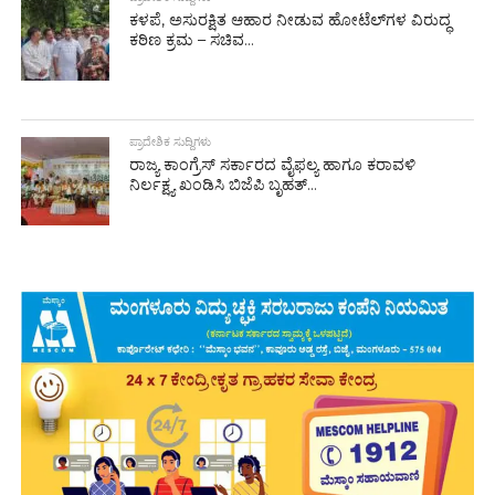
ಕಳಪೆ, ಅಸುರಕ್ಷಿತ ಆಹಾರ ನೀಡುವ ಹೋಟೆಲ್‌ಗಳ ವಿರುದ್ಧ
ಕಠಿಣ ಕ್ರಮ – ಸಚಿವ...
ಪ್ರಾದೇಶಿಕ ಸುದ್ದಿಗಳು
ರಾಜ್ಯ ಕಾಂಗ್ರೆಸ್ ಸರ್ಕಾರದ ವೈಫಲ್ಯ ಹಾಗೂ ಕರಾವಳಿ
ನಿರ್ಲಕ್ಷ್ಯ ಖಂಡಿಸಿ ಬಿಜೆಪಿ ಬೃಹತ್...