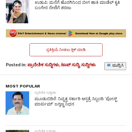
ಉಡುಪಿ: ಮನೆಗೆ ಹೊರಗಿನಿಂದ ಬೀಗ ಹಾಕಿ ಮಾಡೆಲ್ ಕೃತಿ
1.4K
ಬಂಗೇರ ನೇಣಿಗೆ ಶರಣು
ಪ್ರತಿಕ್ರಿಯೆ ನೀಡಲು ಕ್ಲಿಕ್ ಮಾಡಿ
Posted in:
ಪ್ರಾದೇಶಿಕ ಸುದ್ದಿಗಳು
,
ಟಾಪ್ ಸುದ್ದಿ
,
ಸುದ್ದಿಗಳು
ಮುದ್ರಿಸಿ
MOST POPULAR
ಪ್ರಾದೇಶಿಕ ಸುದ್ದಿಗಳು
ಮೂಡುಬಿದಿರೆ: ನಿವೃತ್ತ ಸರ್ಕಾರಿ ಆಸ್ಪತ್ರೆ ಸಿಬ್ಬಂದಿ ‘ಪೋಸ್ಟ್
ಮಾರ್ಟಮ್’ ಜಗ್ಗಣ್ಣ ನಿಧನ
ಪ್ರಾದೇಶಿಕ ಸುದ್ದಿಗಳು