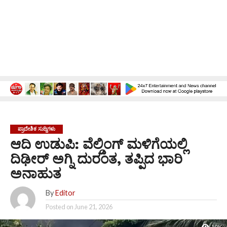
ಪ್ರಾದೇಶಿಕ ಸುದ್ದಿಗಳು
ಆದಿ ಉಡುಪಿ: ವೆಲ್ಡಿಂಗ್ ಮಳಿಗೆಯಲ್ಲಿ
ದಿಢೀರ್ ಅಗ್ನಿ ದುರಂತ, ತಪ್ಪಿದ ಭಾರಿ
ಅನಾಹುತ
By
Editor
Posted on
June 21, 2026