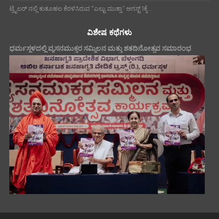
ಟ್ರೈಲರ್ ನಲ್ಲಿ ಕುತೂಹಲ ಕೆರಳಿಸಿರುವ “ಎಲ್ಟು ಮುತ್ತಾ” ಆಗಸ್ಟ್ 1ಕ್ಕೆ...
ವಿಶೇಷ ಕಥೆಗಳು
ಧರ್ಮಸ್ಥಳದಲ್ಲಿ ವ್ಯಸನಮುಕ್ತರ ಸಮ್ಮಿಲನ ಮತ್ತು ಶತದಿನೋತ್ಸವ ಸಮಾರಂಭ